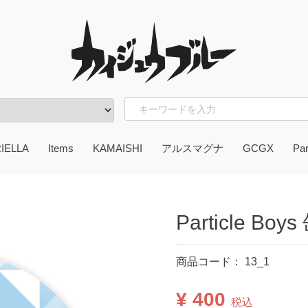
RIELLA
Items
KAMAISHI
アルスマグナ
GCGX
Par
UAMOU
うどん脳
楳図かずお
サンガッツ本舗
mt
character item
Particle Bo
商品コード：
13_1
¥ 400
税込