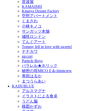
音波屋
KAMAISHI
Kitanya Design Factory
空想アパートメント
くまさわ
小林キノコ
サンガッツ本舗
城咲ロンドン
てんぐアート
Tommy fell in love with sweets!
ナナカワ
niccori
Particle Boys
パラレル★ホリック
秘密の苺MICO E＆chimicrew
巻田はるか
まつうらあい
KAIJUBLUE
アルスマグナ
イラストによる食卓
うどん脳
楳図かずお