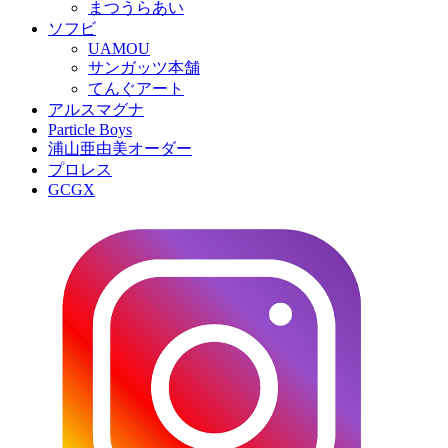
まつうらあい
ソフビ
UAMOU
サンガッツ本舗
てんぐアート
アルスマグナ
Particle Boys
浦山亜由美オーダー
プロレス
GCGX