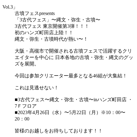
Vol.3」
古墳フェスpresents
「3古代フェス」〜縄文・弥生・古墳〜
3古代フェス 東京開催第3弾！！！
初のハンズ町田店上陸！！
縄文・弥生・古墳時代が熱い〜！
大阪・高槻市で開催される古墳フェスで活躍するクリ
エイターを中心に 日本各地の古墳・弥生・縄文のグッ
ズを展開。
今回は参加クリエーター最多となる46組が大集結！
これは見逃せない！
■3古代フェス〜縄文・弥生・古墳〜inハンズ町田店 ・
7Ｆフロア
■2023年4月26日（水）〜5月22日（月）※10：00〜
20：00
皆様のお越しをお待ちしております！！