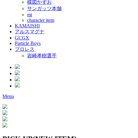
楳図かずお
サンガッツ本舗
mt
character item
KAMAISHI
アルスマグナ
GCGX
Particle Boys
プロレス
岩崎孝樹選手
Menu