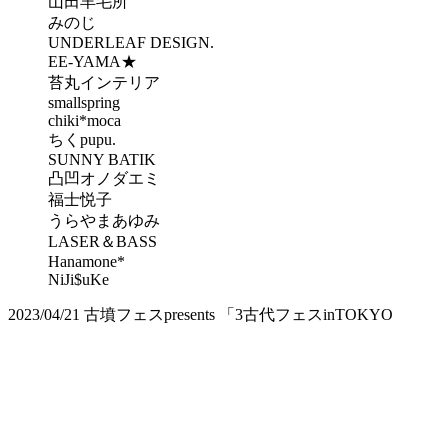
山田羊毛所
みのじ
UNDERLEAF DESIGN.
EE-YAMA★
苔丸インテリア
smallspring
chiki*moca
ちくpupu.
SUNNY BATIK
凸凹オノダエミ
福士悦子
うらやまあゆみ
LASER＆BASS
Hanamone*
NiJi$uKe
2023/04/21
古墳フェスpresents 「3古代フェスinTOKYO