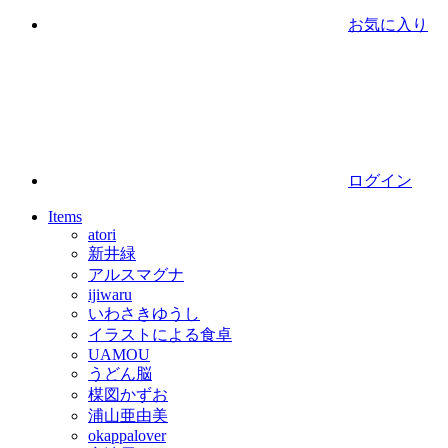
お気に入り
ログイン
Items
atori
新井緑
アルスマグナ
ijiwaru
いわさきゆうし
イラストによる食卓
UAMOU
うどん脳
楳図かずお
浦山亜由美
okappalover