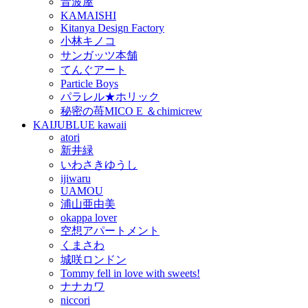
音波屋
KAMAISHI
Kitanya Design Factory
小林キノコ
サンガッツ本舗
てんぐアート
Particle Boys
パラレル★ホリック
秘密の苺MICO E ＆chimicrew
KAIJUBLUE kawaii
atori
新井緑
いわさきゆうし
ijiwaru
UAMOU
浦山亜由美
okappa lover
空想アパートメント
くまさわ
城咲ロンドン
Tommy fell in love with sweets!
ナナカワ
niccori