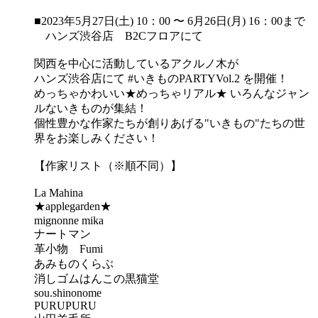
■2023年5月27日(土) 10：00 〜 6月26日(月) 16：00まで
ハンズ渋谷店 B2Cフロアにて
関西を中心に活動しているアクルノ木が
ハンズ渋谷店にて #いきものPARTYVol.2 を開催！
めっちゃかわいい★めっちゃリアル★ いろんなジャン
ルないきものが集結！
個性豊かな作家たちが創りあげる"いきもの"たちの世
界をお楽しみください！
【作家リスト（※順不同）】
La Mahina
★applegarden★
mignonne mika
ナートマン
革小物 Fumi
あみものくらぶ
消しゴムはんこの黒猫堂
sou.shinonome
PURUPURU