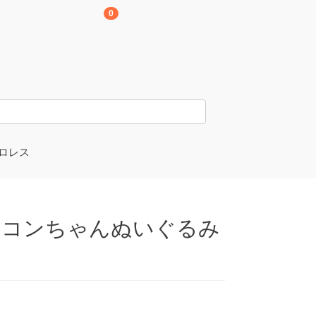
0
ロレス
京愚連隊
崎孝樹選手
 コンちゃんぬいぐるみ