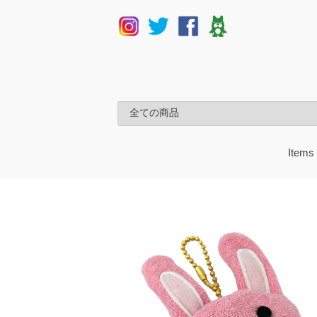
Items
UAM
うど
楳図
サン
mt
charac