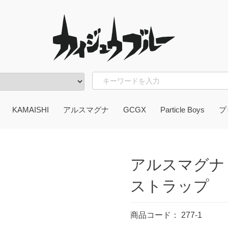
KAMAISHI
アルスマグナ
GCGX
Particle Boys
プ
OU
ん脳
かずお
ガッツ本舗
ter item
東
岩
アルスマグナ
ストラップ
商品コード：
277-1