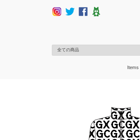
Items
UAM
うど
楳図
サン
mt
charac