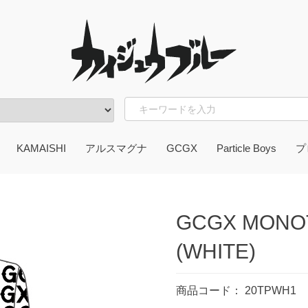
KAMAISHI
アルスマグナ
GCGX
Particle Boys
プ
OU
ん脳
かずお
ガッツ本舗
ter item
東
岩
GCGX MONO
(WHITE)
商品コード：
20TPWH1