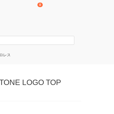
0
ロレス
京愚連隊
崎孝樹選手
TONE LOGO TOP