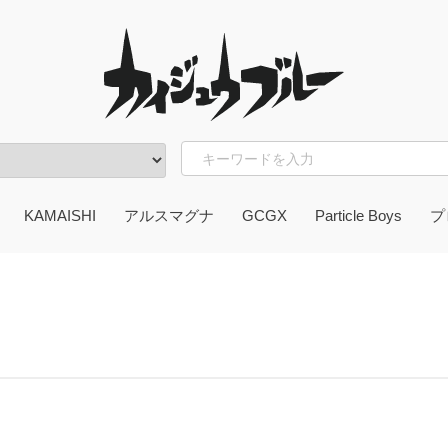
KAMAISHI
アルスマグナ
GCGX
Particle Boys
プ
OU
ん脳
かずお
ガッツ本舗
ter item
東
岩