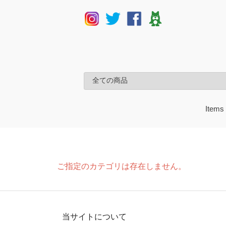
Items
UAM
うど
楳図
サン
mt
charac
ご指定のカテゴリは存在しません。
当サイトについて