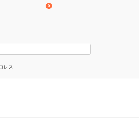
0
ロレス
京愚連隊
崎孝樹選手