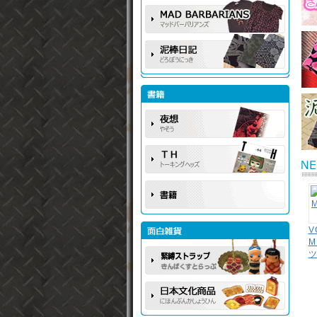
V
M
ツ