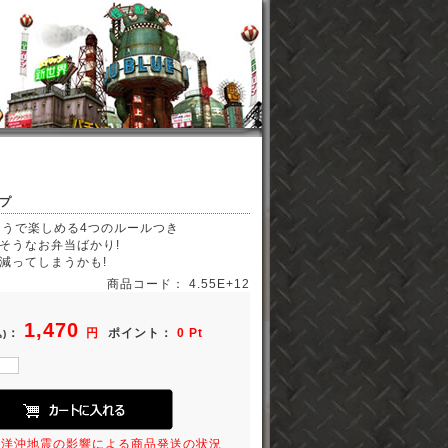
プ
とうで楽しめる4つのルールつき
そうなお弁当ばかり!
減ってしまうかも!
商品コード： 4.55E+12
1,470
：
円
ポイント：
0 Pt
)
平洋沖地震の影響による商品発送の状況