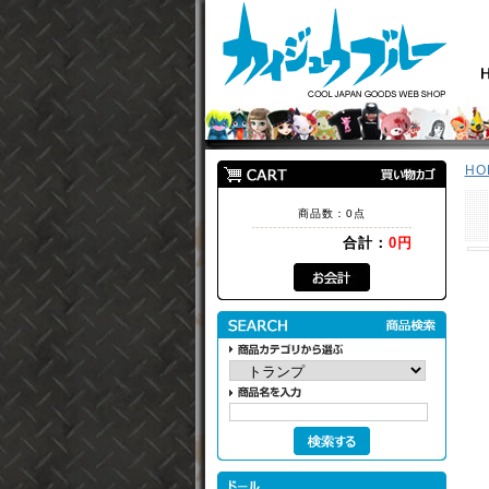
HO
商品数：0点
合計：
0円