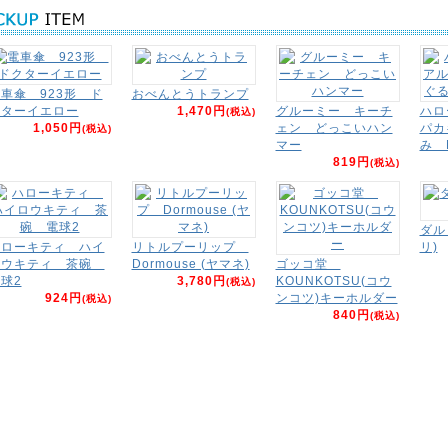
車傘 923形 ド
おべんとうトランプ
クターイエロー
1,470円
グルーミー キーチ
ハロ
(税込)
1,050円
ェン どっこいハン
パカ
(税込)
マー
み 
819円
(税込)
ダル 
ハローキティ ハイ
リトルプーリップ
リ)
ロウキティ 茶碗
Dormouse (ヤマネ)
ゴッコ堂
球2
3,780円
KOUNKOTSU(コウ
(税込)
924円
ンコツ)キーホルダー
(税込)
840円
(税込)