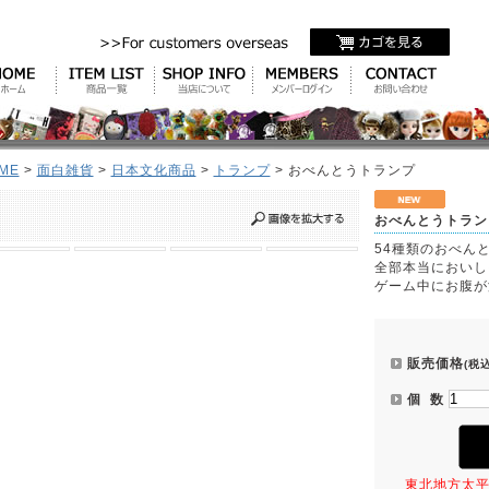
ME
>
面白雑貨
>
日本文化商品
>
トランプ
> おべんとうトランプ
おべんとうトラン
54種類のおべん
全部本当においし
ゲーム中にお腹が
販売価格
(税込
個 数
東北地方太