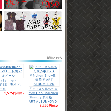
o#Bellmer–
UPÉE 夜想 ベ
ール
「アリスが落ちた穴
1,575円
の中 Dark Märchen
(税込)
Show!!」豪華版
ART ALBUM+DVD
8,190円
(税込)