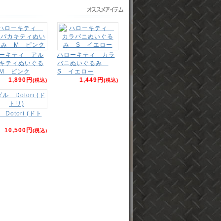
ーキティ アル
ハローキティ カラ
キティぬいぐる
バニぬいぐるみ
M ピンク
S イエロー
1,890円
1,449円
(税込)
(税込)
Dotori (ドト
10,500円
(税込)