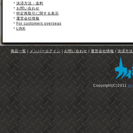
＊
決済方法・送料
＊
お問い合わせ
＊
特定商取引に関する表示
＊
運営会社情報
＊
For customers overseas
＊
LINK
商品一覧
|
メンバーログイン
|
お問い合わせ
|
運営会社情報
|
決済方法
Copyright(C)2011
ka