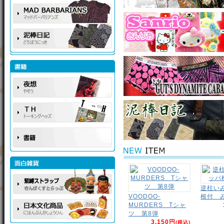
逆柱い
VOODOO-
根付 
MURDERS Tシャ
ツ 第8弾
3,150円
(税込)