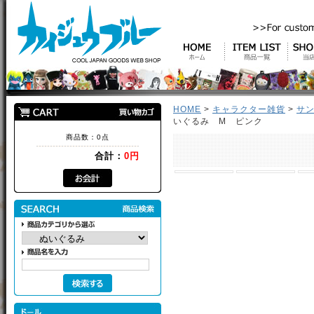
HOME
>
キャラクター雑貨
>
サ
いぐるみ M ピンク
商品数：0点
合計：
0円