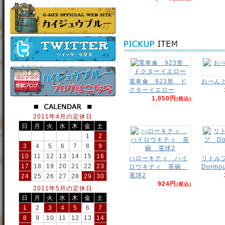
電車傘 923形 ド
おべん
クターイエロー
1,050円
(税込)
2011年4月の定休日
日
月
火
水
木
金
土
1
2
3
4
5
6
7
8
9
10
11
12
13
14
15
16
ハローキティ ハイ
リトル
17
18
19
20
21
22
23
ロウキティ 茶碗
Dormo
電球2
24
25
26
27
28
29
30
924円
(税込)
2011年5月の定休日
日
月
火
水
木
金
土
1
2
3
4
5
6
7
8
9
10
11
12
13
14