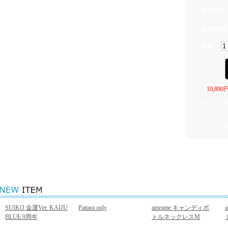
商品コー
販売価格(
数量：
10,8
（※同じご名
用されません
スマホで
関連カテゴリ
KAIJUBLUE
>
KAIJUBLUE
SUIKO 金運Ver. KAIJU
Pattara only
ameame キャンディボ
BLUE 9周年
4,540円
(税込)
トルネックレスM
2,700円
(税込)
3,240円
(税込)