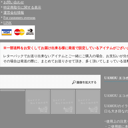
＊
お問い合わせ
＊
特定商取引に関する表示
＊
運営会社情報
＊
For customers overseas
＊
LINK
※一部送料をお安くしてお届け出来る様に発送で設定しているアイテムがござい
レターパックでお送り出来ないアイテムとご一緒にご購入の場合、お支払いが分
その場合は発送の際に、まとめてお送りさせて頂き、多く頂いてしまっている送
UAMOU エコ
UAMOU エコ
UAMOUのイ
口も大き目な
<使用上の注意
・ご使用前に