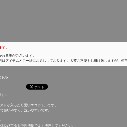
ます。
かれる事がございます。
料はアイテムとご一緒にお返ししております。大変ご不便をお掛け致しますが、何
ボトル
ボトル
ラストが入った可愛いエコボトルです。
ので使いやすく、洗いやすいです。
>
本体及びフタを中性洗剤でよく洗浄してください。