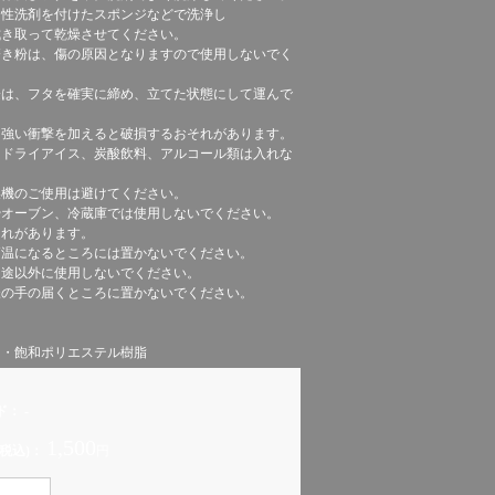
中性洗剤を付けたスポンジなどで洗浄し
き取って乾燥させてください。
き粉は、傷の原因となりますので使用しないでく
際は、フタを確実に締め、立てた状態にして運んで
、強い衝撃を加えると破損するおそれがあります。
、ドライアイス、炭酸飲料、アルコール類は入れな
。
燥機のご使用は避けてください。
やオーブン、冷蔵庫では使用しないでください。
れがあります。
高温になるところには置かないでください。
用途以外に使用しないでください。
様の手の届くところに置かないでください。
ン・飽和ポリエステル樹脂
ド：
-
1,500
税込)：
円