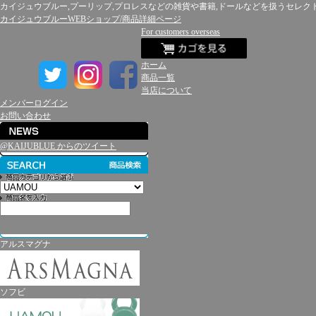
カイジュウブルー,プーリップ,プロレスなどの雑貨や書籍,ドールなどを扱うセレク
カイジュウブルーWEBショップ/商品詳細ページ
For customers overseas
ホーム
商品一覧
当店について
メンバーログイン
お問い合わせ
@KAIJUBLUE からのツイート
アルスマグナ
ソフビ