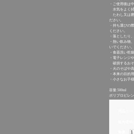
・ご使用後は
水気をよく拭
たわし又は磨
ださい。
・持ち運びの
ください。
・落としたり
・熱い飲み物
いでください
・食器洗い乾
・電子レンジ
破損するおそ
・火のそばや
・本来の目的
・小さなお子
容量:500ml
ポリプロピレ
商品コー
販売価格(
数量：