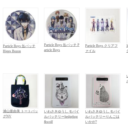
Particle Boys 缶バッチ P
Particle Boys クリアフ
Particle Boys 缶バッチ
article Boys
ァイル
Higgs Bozon
400円
(税込)
400円
(税込)
400円
(税込)
浦山亜由美 トートバッ
いわさきゆうし モバイ
いわさきゆうし モバイ
グNV
ルバッテリーhedgehog
ルバッテリーりんごは
4,320円
(税込)
&wolf
いかが?
4,860円
(税込)
4,860円
(税込)