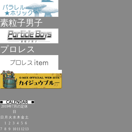
素粒子男子
プロレス
2019年7月の定休
日
日
月
火
水
木
金
土
1
2
3
4
5
6
7
8
9
10
11
12
13