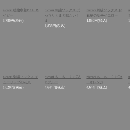
niccori 植物巾着BAG ネ
niccori 刺繍ソックス ぱ
niccori 刺繍ソックス お
イビー
っちりくまと眠たいく
花柄の切手イエロー
3,780円
(税込)
ま
1,836円
(税込)
1,836円
(税込)
niccori 刺繍ソックス チ
niccori もこもこくまCA
niccori もこもこくまCA
ューリップの花束
P ブルー
P オレンジ
1,620円
(税込)
4,644円
(税込)
4,644円
(税込)