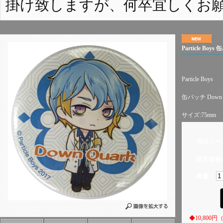
掛け致しますが、何卒宜しくお
Particle Boy
Particle Boys
缶バッチ Down 
サイズ:75mm
商品コー
販売価格(
数量：
◆10,80