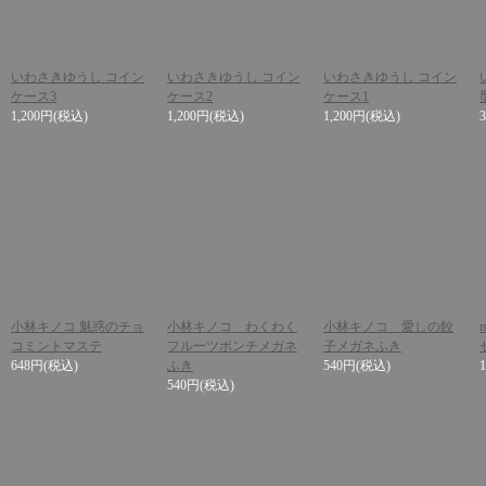
いわさきゆうし コイン
いわさきゆうし コイン
いわさきゆうし コイン
ケース3
ケース2
ケース1
1,200円
(税込)
1,200円
(税込)
1,200円
(税込)
小林キノコ 魅惑のチョ
小林キノコ わくわく
小林キノコ 愛しの餃
コミントマステ
フルーツポンチメガネ
子メガネふき
648円
(税込)
ふき
540円
(税込)
540円
(税込)