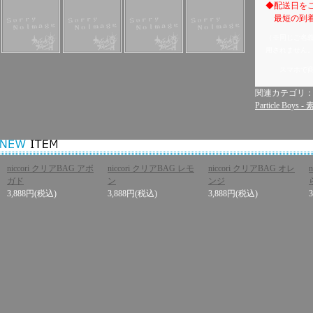
◆配送日を
最短の到着
（※同じご名
用されません
スマホで
関連カテゴリ
Particle Boys
niccori クリアBAG アボ
niccori クリアBAG レモ
niccori クリアBAG オレ
ガド
ン
ンジ
3,888円
(税込)
3,888円
(税込)
3,888円
(税込)