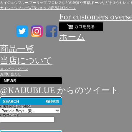
カイジュウブルー,プーリップ,プロレスなどの雑貨や書籍,ドールなどを扱うセレク
カイジュウブルーWEBショップ/商品詳細ページ
For customers overs
ホーム
商品一覧
当店について
メンバーログイン
お問い合わせ
@KAIJUBLUE からのツイート