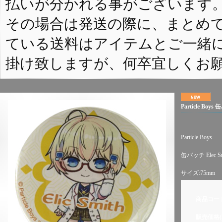
払いが分かれる事がございます
その場合は発送の際に、まとめ
ている送料はアイテムとご一緒
掛け致しますが、何卒宜しくお
Particle Boys
Particle Boys
缶バッチ Elec Sm
サイズ:75mm
商品コー
販売価格(