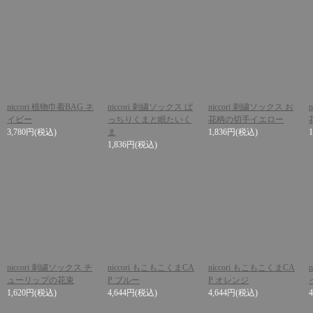
niccori 植物巾着BAG ネ
niccori 刺繍ソックス ぱ
niccori 刺繍ソックス お
イビー
っちりくまと眠たいく
花柄の切手イエロー
3,780円
(税込)
ま
1,836円
(税込)
1,836円
(税込)
niccori 刺繍ソックス チ
niccori もこもこくまCA
niccori もこもこくまCA
ューリップの花束
P ブルー
P オレンジ
1,620円
(税込)
4,644円
(税込)
4,644円
(税込)