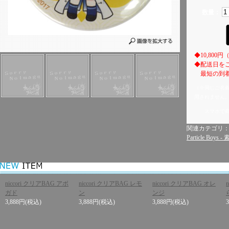
数量：
◆10,80
◆配送日を
最短の到着
（※同じご名
用されません
スマホで
関連カテゴリ
Particle Boys
niccori クリアBAG アボ
niccori クリアBAG レモ
niccori クリアBAG オレ
ガド
ン
ンジ
3,888円
(税込)
3,888円
(税込)
3,888円
(税込)