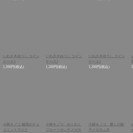
いわさきゆうし コイン
いわさきゆうし コイン
いわさきゆうし コイン
ケース3
ケース2
ケース1
1,200円
(税込)
1,200円
(税込)
1,200円
(税込)
小林キノコ 魅惑のチョ
小林キノコ わくわく
小林キノコ 愛しの餃
コミントマステ
フルーツポンチメガネ
子メガネふき