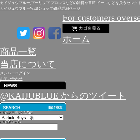
カイジュウブルー,プーリップ,プロレスなどの雑貨や書籍,ドールなどを扱うセレク
カイジュウブルーWEBショップ/商品詳細ページ
For customers overs
ホーム
商品一覧
当店について
メンバーログイン
お問い合わせ
@KAIJUBLUE からのツイート