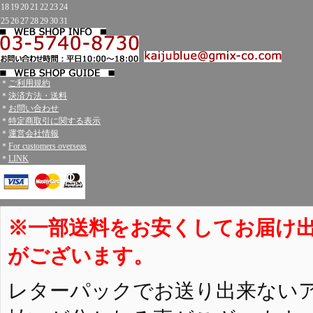
18
19
20
21
22
23
24
25
26
27
28
29
30
31
＊
ご利用規約
＊
決済方法・送料
＊
お問い合わせ
＊
特定商取引に関する表示
＊
運営会社情報
＊
For customers overseas
＊
LINK
※一部送料をお安くしてお届け
がございます。
レターパックでお送り出来ない