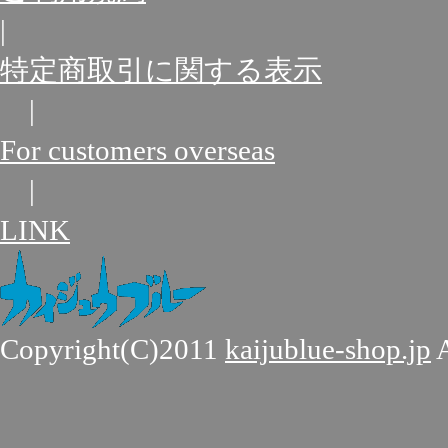
|
特定商取引に関する表示
|
For customers overseas
|
LINK
Copyright(C)2011
kaijublue-shop.jp
A