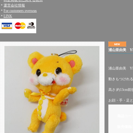
＊
特定商取引に関する表示
＊
運営会社情報
＊
For customers overseas
＊
LINK
浦山亜由美 Y
浦山亜由美 Y
動きもつけれ
高さ:約13cm前
お顔・手・足
商品コー
販売価格(