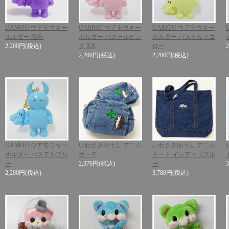
UAMOU ウアモウキー
UAMOU ウアモウキー
UAMOU ウアモウキー
ホルダー 藤色
ホルダー パステルピン
ホルダー パステルイエ
2,200円
(税込)
ク XX
ロー
2,200円
(税込)
2,200円
(税込)
UAMOU ウアモウキー
いわさきゆうし デニム
いわさきゆうし デニム
ホルダー パステルブル
ポーチ
トート インディゴブル
ー
2,376円
(税込)
ー
2,200円
(税込)
3,780円
(税込)