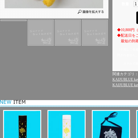
数量：
◆10,80
◆配送日を
最短の到着
（※同じご名
用されません
スマホで
関連カテゴリ
KAIJUBLUE kaw
KAIJUBLUE kaw