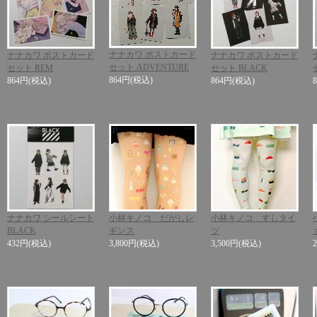
ナナカワ ポストカード
ナナカワ ポストカード
ナナカワ ポストカード
セット ADVENTURE
セット REM
セット BLACK
864円
(税込)
864円
(税込)
864円
(税込)
ナナカワ シールシート
小林キノコ だがしレ
小林キノコ すしタイ
BLACK
ギンス
ツ
432円
(税込)
3,800円
(税込)
3,500円
(税込)