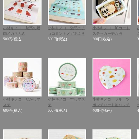
小林キノコ 魅惑の焼
小林キノコ 魅惑のチ
小林キノコ ICカード
肉メガネふき
ョコミントメガネふき
ステッカー壱万円
500円
(税込)
500円
(税込)
300円
(税込)
小林キノコ だがしマ
小林キノコ すしマス
小林キノコ フルーツ
ステ
テ
ポンチハート缶バッチ
600円
(税込)
600円
(税込)
400円
(税込)