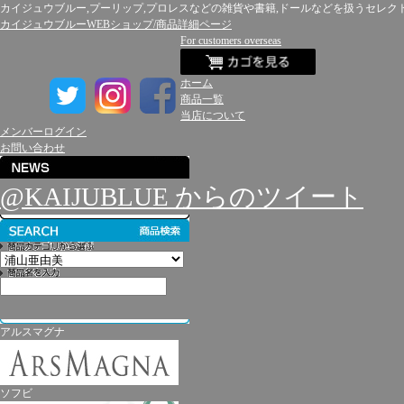
カイジュウブルー,プーリップ,プロレスなどの雑貨や書籍,ドールなどを扱うセレク
カイジュウブルーWEBショップ/商品詳細ページ
For customers overseas
ホーム
商品一覧
当店について
メンバーログイン
お問い合わせ
@KAIJUBLUE からのツイート
アルスマグナ
ソフビ