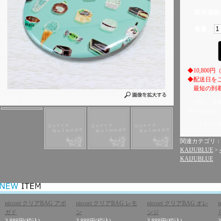
販売価格(
数量：
◆10,80
◆配送日を
最短の到着
（※同じご名
用されません
スマホで
関連カテゴリ
KAIJUBLUE
>
KAIJUBLUE
niccori クリアBAG アボ
niccori クリアBAG レモ
niccori クリアBAG オレ
ガド
ン
ンジ