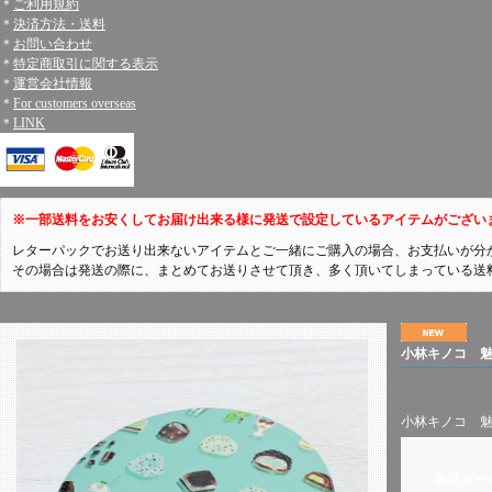
＊
ご利用規約
＊
決済方法・送料
＊
お問い合わせ
＊
特定商取引に関する表示
＊
運営会社情報
＊
For customers overseas
＊
LINK
※一部送料をお安くしてお届け出来る様に発送で設定しているアイテムがござい
レターパックでお送り出来ないアイテムとご一緒にご購入の場合、お支払いが分
その場合は発送の際に、まとめてお送りさせて頂き、多く頂いてしまっている送
小林キノコ 
小林キノコ 
商品コー