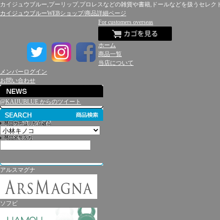
カイジュウブルー,プーリップ,プロレスなどの雑貨や書籍,ドールなどを扱うセレク
カイジュウブルーWEBショップ/商品詳細ページ
For customers overseas
ホーム
商品一覧
当店について
メンバーログイン
お問い合わせ
@KAIJUBLUE からのツイート
アルスマグナ
ソフビ