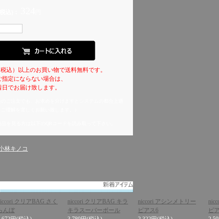
324
税込)：
円
0円（税込）以上のお買い物で送料無料です。
ご指定にならない場合は、
日でお届け致します。
義のご注文でも、お求めを分けますとシステムの都合上適
。ご理解を宜しくお願い致します。）
商品を見る方は以下のQRコードを読み取って下さい。
：
小林キノコ
niccori クリアBAG さく
niccori クリアBAG キラ
niccori アシンメトリー
ni
らんぼ
キラスーパーボール
ピアス6
ピア