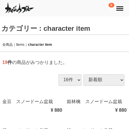
Menu
0
カテゴリー : character item
全商品
Items
character item
19
件
の商品がみつかりました。
金豆 スノードーム盆栽
姫林檎 スノードーム盆栽
¥ 880
¥ 880