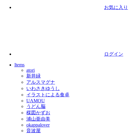
お気に入り
ログイン
Items
atori
新井緑
アルスマグナ
いわさきゆうし
イラストによる食卓
UAMOU
うどん脳
楳図かずお
浦山亜由美
okappalover
音波屋