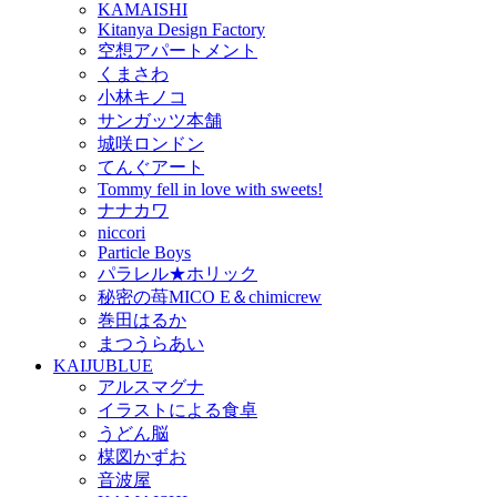
KAMAISHI
Kitanya Design Factory
空想アパートメント
くまさわ
小林キノコ
サンガッツ本舗
城咲ロンドン
てんぐアート
Tommy fell in love with sweets!
ナナカワ
niccori
Particle Boys
パラレル★ホリック
秘密の苺MICO E＆chimicrew
巻田はるか
まつうらあい
KAIJUBLUE
アルスマグナ
イラストによる食卓
うどん脳
楳図かずお
音波屋