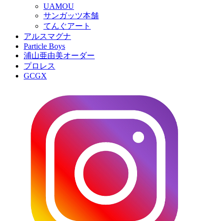
UAMOU
サンガッツ本舗
てんぐアート
アルスマグナ
Particle Boys
浦山亜由美オーダー
プロレス
GCGX