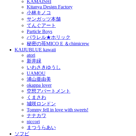
KAMAISHI
Kitanya Design Factory
小林キノコ
サンガッツ本舗
てんぐアート
Particle Boys
パラレル★ホリック
秘密の苺MICO E ＆chimicrew
KAIJUBLUE kawaii
atori
新井緑
いわさきゆうし
UAMOU
浦山亜由美
okappa lover
空想アパートメント
くまさわ
城咲ロンドン
Tommy fell in love with sweets!
ナナカワ
niccori
まつうらあい
ソフビ