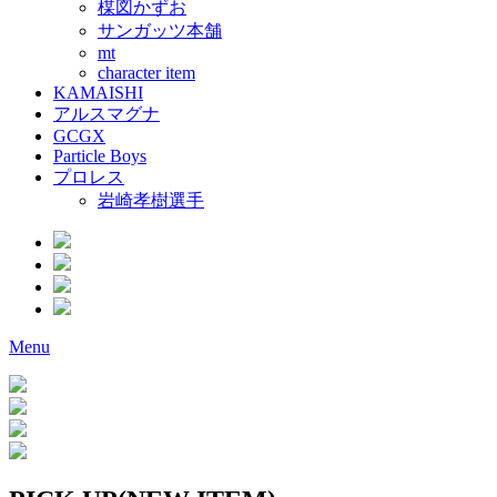
楳図かずお
サンガッツ本舗
mt
character item
KAMAISHI
アルスマグナ
GCGX
Particle Boys
プロレス
岩崎孝樹選手
Menu