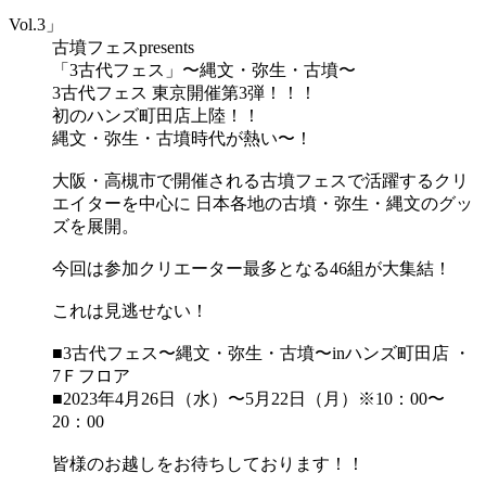
Vol.3」
古墳フェスpresents
「3古代フェス」〜縄文・弥生・古墳〜
3古代フェス 東京開催第3弾！！！
初のハンズ町田店上陸！！
縄文・弥生・古墳時代が熱い〜！
大阪・高槻市で開催される古墳フェスで活躍するクリ
エイターを中心に 日本各地の古墳・弥生・縄文のグッ
ズを展開。
今回は参加クリエーター最多となる46組が大集結！
これは見逃せない！
■3古代フェス〜縄文・弥生・古墳〜inハンズ町田店 ・
7Ｆフロア
■2023年4月26日（水）〜5月22日（月）※10：00〜
20：00
皆様のお越しをお待ちしております！！