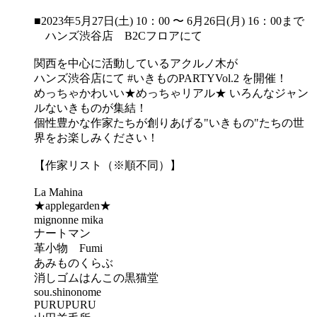
■2023年5月27日(土) 10：00 〜 6月26日(月) 16：00まで
ハンズ渋谷店 B2Cフロアにて
関西を中心に活動しているアクルノ木が
ハンズ渋谷店にて #いきものPARTYVol.2 を開催！
めっちゃかわいい★めっちゃリアル★ いろんなジャン
ルないきものが集結！
個性豊かな作家たちが創りあげる"いきもの"たちの世
界をお楽しみください！
【作家リスト（※順不同）】
La Mahina
★applegarden★
mignonne mika
ナートマン
革小物 Fumi
あみものくらぶ
消しゴムはんこの黒猫堂
sou.shinonome
PURUPURU