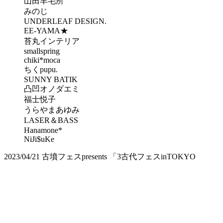
山田羊毛所
みのじ
UNDERLEAF DESIGN.
EE-YAMA★
苔丸インテリア
smallspring
chiki*moca
ちくpupu.
SUNNY BATIK
凸凹オノダエミ
福士悦子
うらやまあゆみ
LASER＆BASS
Hanamone*
NiJi$uKe
2023/04/21
古墳フェスpresents 「3古代フェスinTOKYO