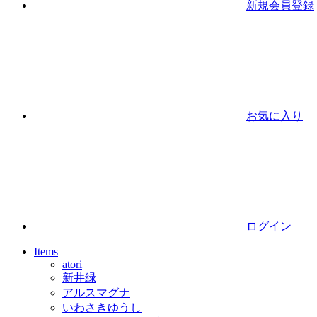
新規会員登録
お気に入り
ログイン
Items
atori
新井緑
アルスマグナ
いわさきゆうし