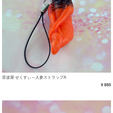
音波屋 せくすぃ～人参ストラップA
¥ 880