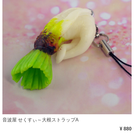
音波屋 せくすぃ～大根ストラップA
¥ 880