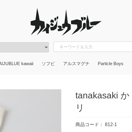
AIJUBLUE kawaii
ソフビ
アルスマグナ
Particle Boys
weets!)
w
卓
tory
ク
himicrew
ori
井緑
わさきゆうし
iwaru
AMOU
山亜由美
appa lover
想アパートメント
まさわ
咲ロンドン
naka saki
Ti(Tommy fell in love with sweets!)
ナカワ
ccori
つうらあい
UAMOU
サンガッツ本舗
てんぐアート
tanakasak
リ
商品コード：
812-1