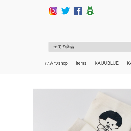
ひみつshop
Items
KAIJUBLUE
K
atori
新井緑
アルスマグナ
ijiwaru
いわさきゆうし
イラストによる食卓
UAMOU
うどん脳
楳図かずお
浦山亜由美
okappalover
音波屋
KAMAISHI
Kitanya Design Factory
空想アパートメント
くまさわ
小林キノコ
サンガッツ本舗
城咲ロンドン
tanakasaki
てんぐアート
TiTi(Tommy fell in love with s
ナナカワ
niccori
Particle Boys
パラレル★ホリック
秘密の苺MICO E＆chimicre
巻田はるか
まつうらあい
character item
アルスマグナ
イラストによる食
うどん脳
楳図かずお
音波屋
KAMAISHI
Kitanya Design Fac
小林キノコ
サンガッツ本舗
てんぐアート
Particle Boys
パラレル★ホリッ
秘密の苺MICO E ＆c
character item
at
新
い
ij
U
浦
ok
空
く
城
ta
Ti
ナ
ni
ま