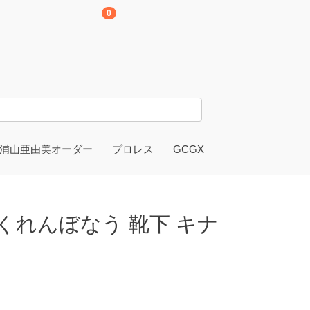
0
浦山亜由美オーダー
プロレス
GCGX
i かくれんぼなう 靴下 キナ