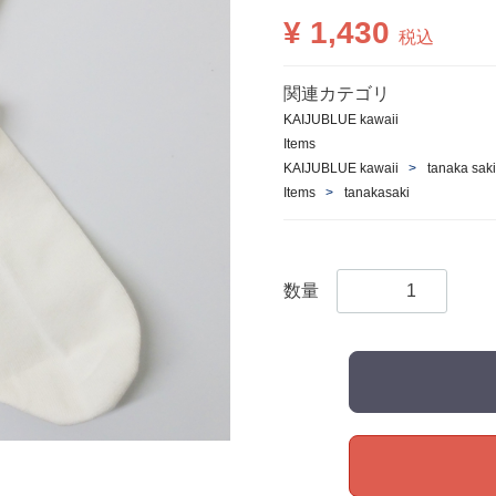
¥ 1,430
税込
関連カテゴリ
KAIJUBLUE kawaii
Items
KAIJUBLUE kawaii
tanaka saki
Items
tanakasaki
数量