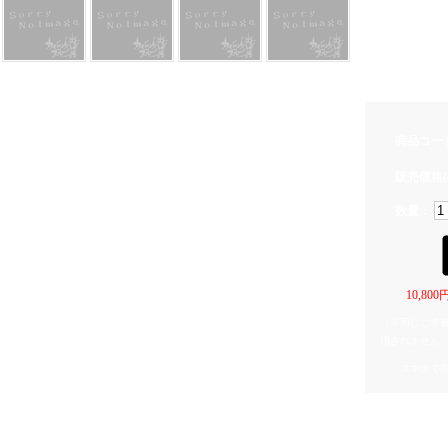
いわさきゆうし 
可愛いイラス
縦:約5.5cm
商品コー
販売価格(
数量：
10,8
（※同じご名
用されません
スマホで
関連カテゴリ
KAIJUBLUE kaw
KAIJUBLUE kaw