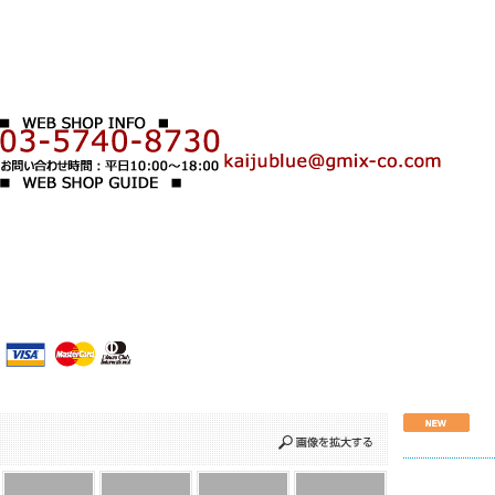
1
2
3
4
5
6
7
8
9
10
11
12
13
14
15
16
17
18
19
20
21
22
23
24
25
26
27
28
29
30
31
＊
ご利用規約
＊
決済方法・送料
＊
お問い合わせ
＊
特定商取引に関する表示
＊
運営会社情報
＊
For customers overseas
＊
LINK
いわさきゆうし 