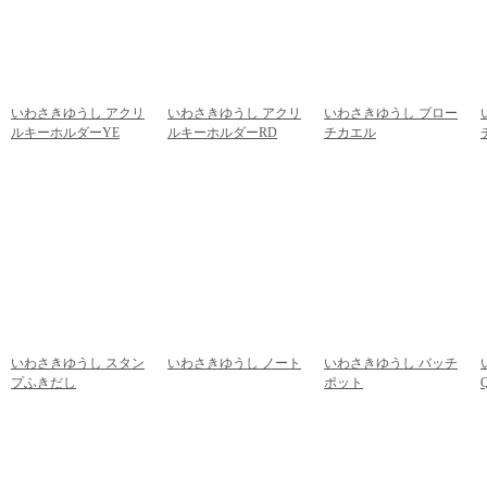
いわさきゆうし アクリ
いわさきゆうし アクリ
いわさきゆうし ブロー
ルキーホルダーYE
ルキーホルダーRD
チカエル
972円
(税込)
972円
(税込)
918円
(税込)
いわさきゆうし スタン
いわさきゆうし ノート
いわさきゆうし バッチ
プふきだし
432円
(税込)
ポット
756円
(税込)
540円
(税込)