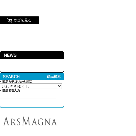
カイジュウブルー,プーリップ,プロレスなどの雑貨や書籍,ドールなどを扱うセレク
カイジュウブルーWEBショップ/商品詳細ページ
For customers overseas
ホーム
商品一覧
当店について
メンバーログイン
お問い合わせ
@KAIJUBLUE からのツイート
アルスマグナ
KAIJUBLUE