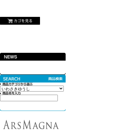
カイジュウブルー,プーリップ,プロレスなどの雑貨や書籍,ドールなどを扱うセレク
カイジュウブルーWEBショップ/商品詳細ページ
For customers overseas
ホーム
商品一覧
当店について
メンバーログイン
お問い合わせ
@KAIJUBLUE からのツイート
アルスマグナ
KAIJUBLUE