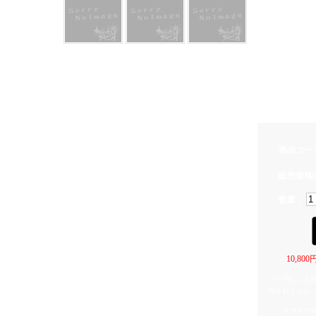
いわさきゆうし
いわさきゆうし
1つ1つ天然の
多少色味が違
ご了承下さい
縦:約4.5cm
商品コー
販売価格(
数量：
10,8
（※同じご名
用されません
スマホで