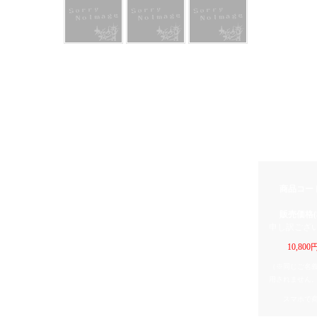
いわさきゆうしハ
可愛らしいハ
た。
素敵なお写真
木製なので温
1つ1つ天然の
多少色味が違
ご了承下さい
縦:約16cm
商品コー
販売価格(
申し訳ござ
10,8
（※同じご名
用されません
スマホで