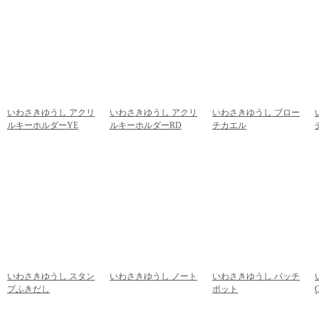
いわさきゆうし アクリ
いわさきゆうし アクリ
いわさきゆうし ブロー
ルキーホルダーYE
ルキーホルダーRD
チカエル
972円
(税込)
972円
(税込)
918円
(税込)
いわさきゆうし スタン
いわさきゆうし ノート
いわさきゆうし バッチ
プふきだし
432円
(税込)
ポット
756円
(税込)
540円
(税込)