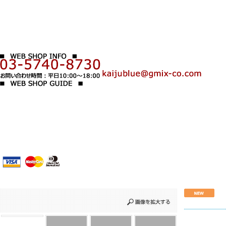
1
2
3
4
5
6
7
8
9
10
11
12
13
14
15
16
17
18
19
20
21
22
23
24
25
26
27
28
29
30
31
＊
ご利用規約
＊
決済方法・送料
＊
お問い合わせ
＊
特定商取引に関する表示
＊
運営会社情報
＊
For customers overseas
＊
LINK
いわさきゆうしハ