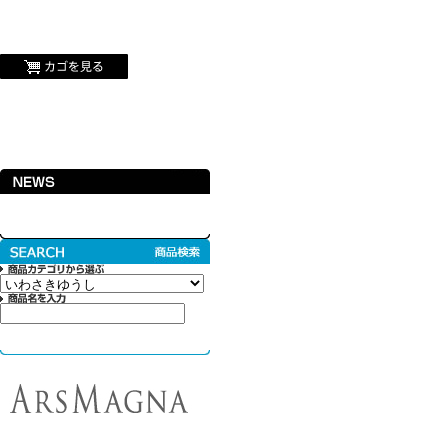
カイジュウブルー,プーリップ,プロレスなどの雑貨や書籍,ドールなどを扱うセレク
カイジュウブルーWEBショップ/商品詳細ページ
For customers overseas
ホーム
商品一覧
当店について
メンバーログイン
お問い合わせ
@KAIJUBLUE からのツイート
アルスマグナ
KAIJUBLUE