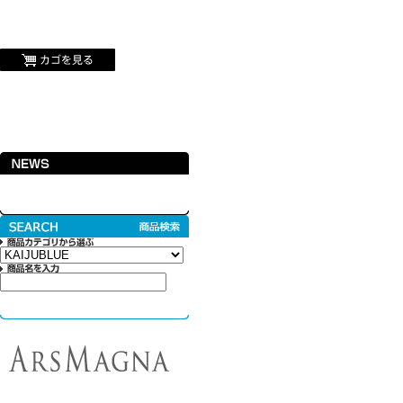
カイジュウブルー,プーリップ,プロレスなどの雑貨や書籍,ドールなどを扱うセレク
カイジュウブルーWEBショップ/商品詳細ページ
For customers overseas
ホーム
商品一覧
当店について
メンバーログイン
お問い合わせ
@KAIJUBLUE からのツイート
アルスマグナ
KAIJUBLUE