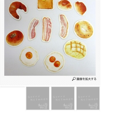
イラストによ
おいしいパンの
「イラストに
ルです。
小さいので組
きます。
食卓ポストカ
・あんぱん
・バタートー
・ロールパン(2
・メロンパン
・クロワッサ
・ベリーベー
・ベーコン(3種
・目玉焼き(2種
各絵柄3枚ずつ
サイズ:
あんぱん=約30m
バタートースト=
ロールパン=約25
メロンパン=約35