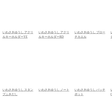
いわさきゆうし アクリ
いわさきゆうし アクリ
いわさきゆうし ブロー
ルキーホルダーYE
ルキーホルダーRD
チカエル
972円
(税込)
972円
(税込)
918円
(税込)
いわさきゆうし スタン
いわさきゆうし ノート
いわさきゆうし バッチ
プふきだし
432円
(税込)
ポット
756円
(税込)
540円
(税込)