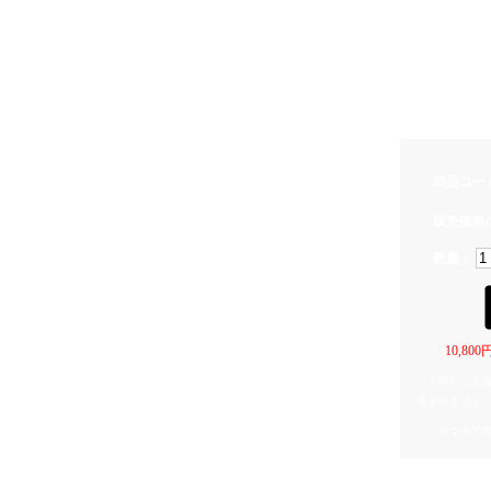
クロワッサン=約
ベーグル=約30m
ベーコン=約35m
目玉焼き=約30m
素材は、上質
ます。
原画は不透明
商品コー
販売価格(
数量：
10,8
（※同じご名
用されません
スマホで
関連カテゴリ
KAIJUBLUE