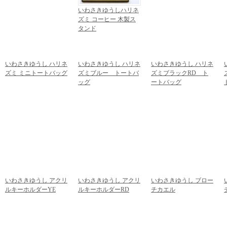
いわさきゆうしハリネ
ズミ コーヒー 木製ス
タンド
1,728円
(税込)
いわさきゆうし ハリネ
いわさきゆうし ハリネ
いわさきゆうし ハリネ
ズミ ミニトートバッグ
ズミブルー トートバ
ズミブラックRD ト
1,620円
(税込)
ッグ
ートバッグ
2,376円
(税込)
2,376円
(税込)
いわさきゆうし アクリ
いわさきゆうし アクリ
いわさきゆうし ブロー
ルキーホルダーYE
ルキーホルダーRD
チカエル
972円
(税込)
972円
(税込)
918円
(税込)