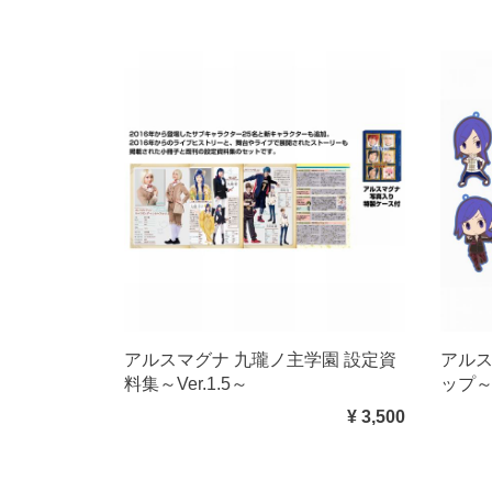
アルスマグナ 九瓏ノ主学園 設定資
アルス
料集～Ver.1.5～
ップ～龍
¥ 3,500