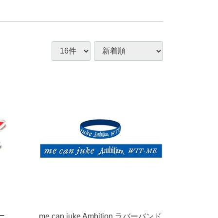
ー
me can juke Ambition ラバーバンド