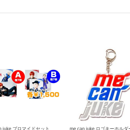
an juke ブロマイドセット
me can juke ロゴキーホルダ