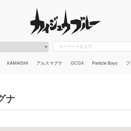
KAMAISHI
アルスマグナ
GCGX
Particle Boys
プ
OU
ん脳
かずお
ガッツ本舗
ter item
東
岩
グナ