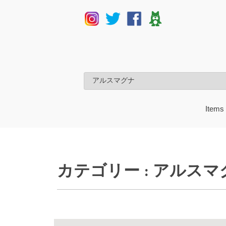
Items
UAM
うど
楳図
サン
mt
charac
カテゴリー : アルスマ