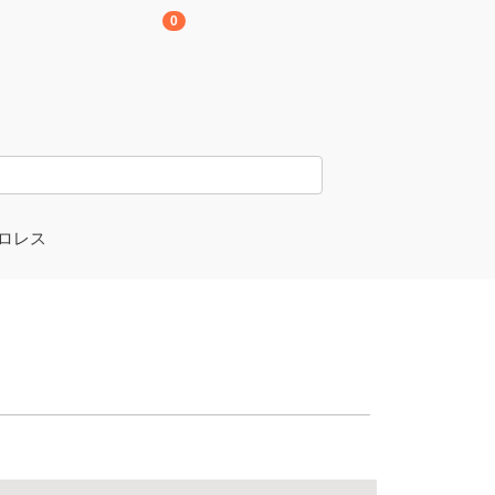
0
ロレス
京愚連隊
崎孝樹選手