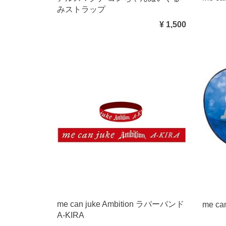
みストラップ
¥ 1,500
me can juke Ambition ラバーバンド
me ca
A-KIRA