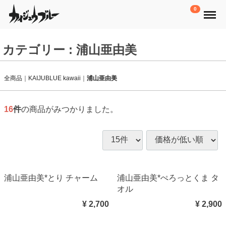
Menu
0
カテゴリー : 浦山亜由美
全商品
KAIJUBLUE kawaii
浦山亜由美
16
件
の商品がみつかりました。
浦山亜由美*とり チャーム
浦山亜由美*ぺろっとくま タ
オル
¥ 2,700
¥ 2,900