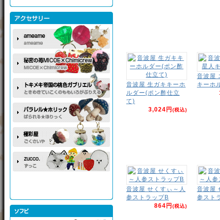
音波屋
音波屋 生ガキキーホ
キーホ
ルダー(ポン酢仕立
て)
3,024円
(税込)
音波屋 せくすぃ～人
音波屋
参ストラップB
参スト
864円
(税込)