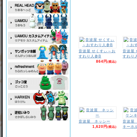
音波屋 せくすぃ～お
音波屋
すわり人参B
すわり
864円
(税込)
音波屋 ネッシー
音波屋
1,620円
キーホ
(税込)