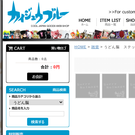
HOME
>
雑貨
> うどん脳 ステ
商品数：0点
合計：
0円