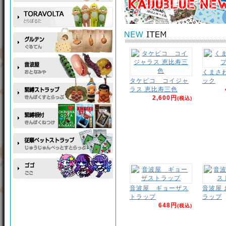
くまさ
タケピコ コイジャ
ック
ラス 恵比寿三色
2,600円
(税込)
音波屋 ギョーザス
音波屋
トラップ
ラップ
648円
(税込)