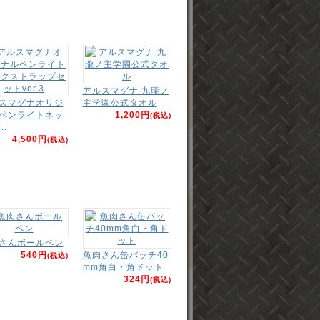
アルスマグナ 九瓏ノ
スマグナオリジ
主学園公式タオル
ペンライトネッ
1,200円
(税込)
..
4,500円
(税込)
さんボールペン
540円
魚肉さん缶バッチ40
(税込)
mm角白・角ドット
324円
(税込)