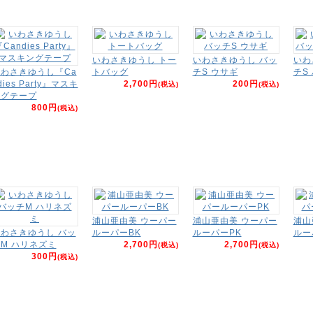
いわさきゆうし トー
いわさきゆうし バッ
いわ
わさきゆうし『Ca
トバッグ
チS ウサギ
チS
dies Party』マスキ
2,700円
200円
(税込)
(税込)
ングテープ
800円
(税込)
浦山亜由美 ウーパー
浦山亜由美 ウーパー
浦山
わさきゆうし バッ
ルーパーBK
ルーパーPK
ルー
M ハリネズミ
2,700円
2,700円
(税込)
(税込)
300円
(税込)