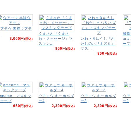
アモウ 黒猫ウアモ
ウ
くまさわ『くまさ
城咲
3,000円
わ・メッセージ』マ
いわさきゆうし『わ
ar
(税込)
スキン...
たしのハリネズミ』
ープ
800円
マス...
(税込)
800円
(税込)
meame マスキン
ウアモウ キーホルダ
ウアモウ キーホルダ
ウア
グテープ
ー4
ー3
ー2
650円
2,300円
2,300円
(税込)
(税込)
(税込)