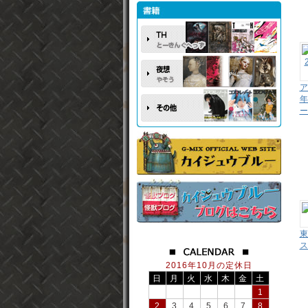
ア
2016年10月の定休日
日
月
火
水
木
金
土
1
2
3
4
5
6
7
8