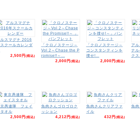
ルスマグナ 2016
年スクールカレンダ
「クロノステージ～
「クロノステージ～
アル
ー
Vol.2～Chase the P
コンスタンティンを
ナル
2,500円
romise!!～...
捜せ!...
クス.
(税込)
2,000円
2,000円
(税込)
(税込)
東京愚連隊 フェイ
魚肉さんゴロゴロク
魚肉さんクリアファ
魚肉
スタオル
ッション
イル
2,500円
4,212円
432円
(税込)
(税込)
(税込)