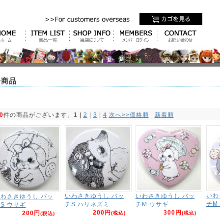
全商品
0
件の商品がございます。
1
 | 
2
 | 
3
 | 
4
次へ>>
価格順
新着順
いわ
いわさきゆうし バッ
いわさきゆうし バッ
わさきゆうし バッ
チM
チS ハリネズミ
チM ウサギ
S ウサギ
200円
300円
200円
(税込)
(税込)
(税込)