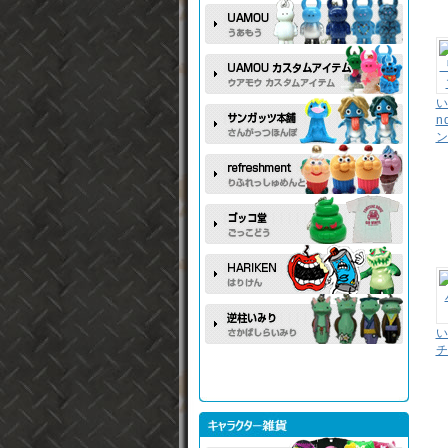
い
n
い
チ