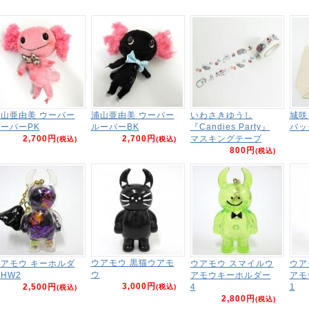
山亜由美 ウーパー
浦山亜由美 ウーパー
いわさきゆうし
城咲
ーパーPK
ルーパーBK
『Candies Party』
バッ
2,700円
2,700円
マスキングテープ
(税込)
(税込)
800円
(税込)
ウアモウ 黒猫ウアモ
アモウ キーホルダ
ウアモウ スマイルウ
ウア
ウ
HW2
アモウキーホルダー
アモ
3,000円
2,500円
4
1
(税込)
(税込)
2,800円
(税込)