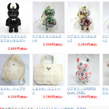
アモウ スマイルウ
ウアモウ キーホルダ
ウアモウ キーホルダ
ウア
アモウキーホルダー
ー4
ー2
ー1
2,300円
2,300円
(税込)
(税込)
2,800円
(税込)
くまさわ ナップサ
くまさわ ミニトー
ウアモウ △UAMOU
タケ
ック
ト
白ver. PKBL
ラス
4,320円
3,780円
3,000円
(税込)
(税込)
(税込)
0
件の商品がございます。
1
 | 
2
 | 
3
 | 
4
次へ>>
価格順
新着順