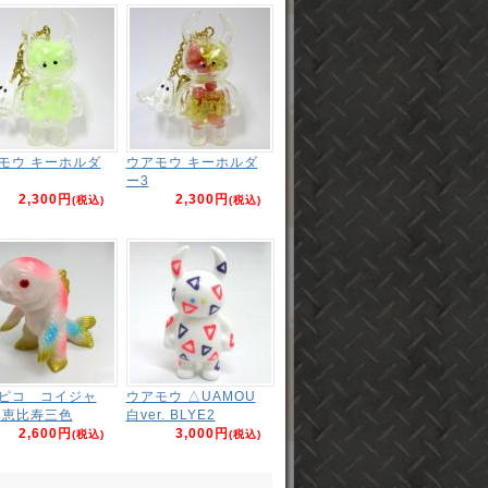
モウ キーホルダ
ウアモウ キーホルダ
ー3
2,300円
2,300円
(税込)
(税込)
ピコ コイジャ
ウアモウ △UAMOU
 恵比寿三色
白ver. BLYE2
2,600円
3,000円
(税込)
(税込)