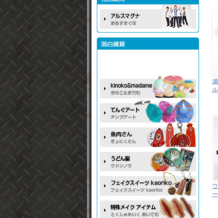
浦
ル
ウ
ー