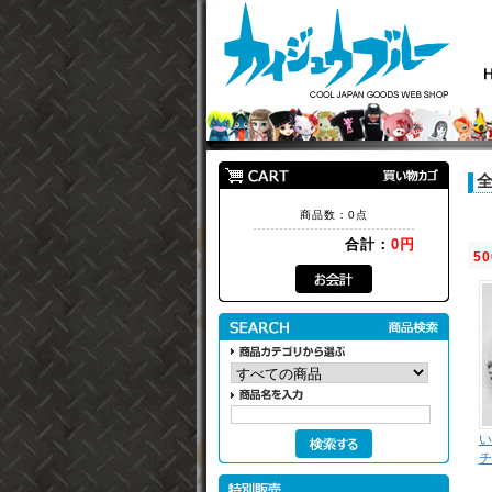
商品数：0点
合計：
0円
50
い
チ