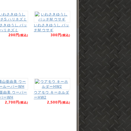
さきゆうし バッ
いわさきゆうし バッ
 ハリネズミ
チM ウサギ
200円
300円
(税込)
(税込)
亜由美 ウーパー
ウアモウ キーホルダ
パーWH
ーHW2
2,700円
2,500円
(税込)
(税込)