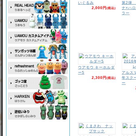
いぐるみ
第2弾
2,000円
ナ×ハ
(税込)
ラー
ウアモウ キーホルダ
ー5
アルスマ
2,300円
年スク
(税込)
ー