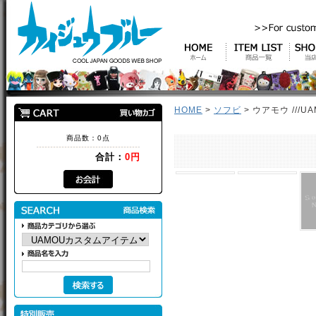
HOME
>
ソフビ
> ウアモウ ///UA
商品数：0点
合計：
0円