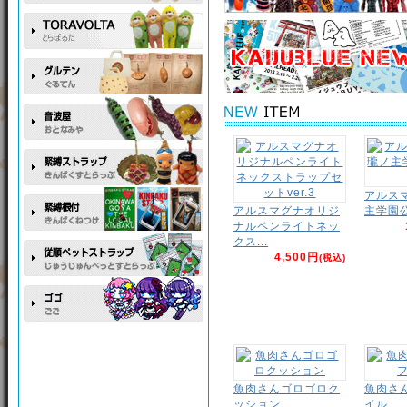
アルス
アルスマグナオリジ
主学園
ナルペンライトネッ
クス...
4,500円
(税込)
魚肉さんゴロゴロク
魚肉さ
ッション
イル