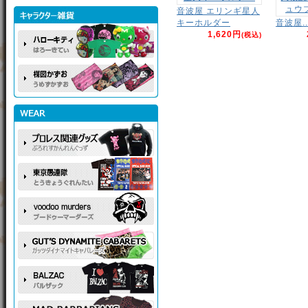
音波屋 エリンギ星人
キーホルダー
音波屋..
1,620円
(税込)