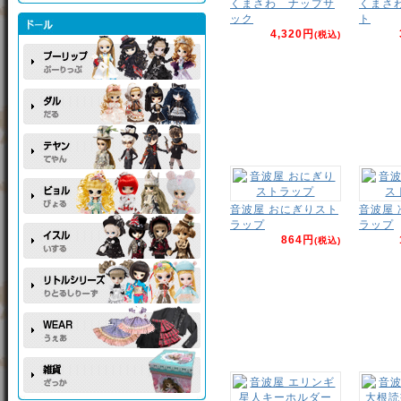
くまさわ ナップサ
くまさ
ック
ト
4,320円
(税込)
音波屋 おにぎりスト
音波屋
ラップ
ラップ
864円
(税込)