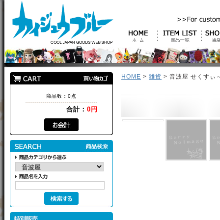
HOME
>
雑貨
> 音波屋 せくす
商品数：0点
合計：
0円