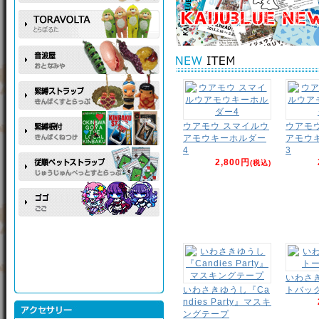
ウアモウ スマイルウ
ウアモ
アモウキーホルダー
アモウ
4
3
2,800円
(税込)
いわさ
いわさきゆうし『Ca
トバッ
ndies Party』マスキ
ングテープ