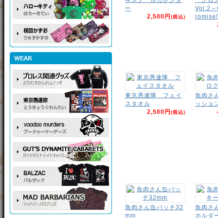
ー
Vol.2～
2,500円
romise!
(税込)
東京愚連隊 フェイ
魚肉さ
スタオル
ッショ
2,500円
(税込)
魚肉さん缶バッチ32
魚肉さ
mm
ホルダ