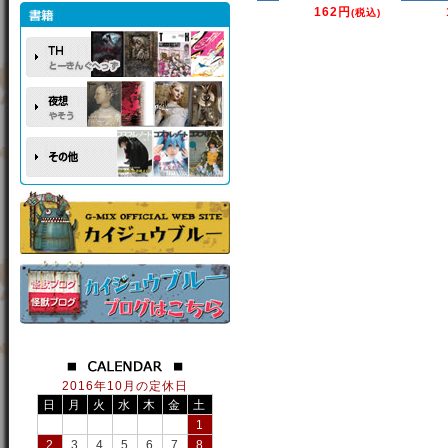
162円
(税込)
2016年10月の定休日
日
月
火
水
木
金
土
1
2
3
4
5
6
7
8