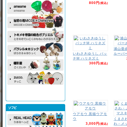
800円
(税込)
浦山亜
いわさきゆうし バッ
ルーパー
チM ハリネズミ
300円
(税込)
ウアモウ 黒猫ウアモ
ウ
くまさ
3,000円
わ・メ
(税込)