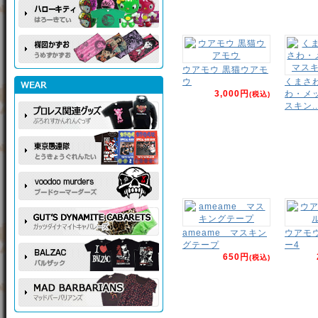
ウアモウ 黒猫ウアモ
ウ
くまさ
3,000円
わ・メ
(税込)
スキン..
ameame マスキン
ウアモ
グテープ
ー4
650円
(税込)