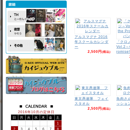
アルスマグナ 2016
年スクールカレンダ
「クロ
ー
Vol.2～
2,500円
romise!
(税込)
東京愚連隊 フェイ
魚肉さ
スタオル
ッショ
2,500円
(税込)
2016年10月の定休日
日
月
火
水
木
金
土
1
2
3
4
5
6
7
8