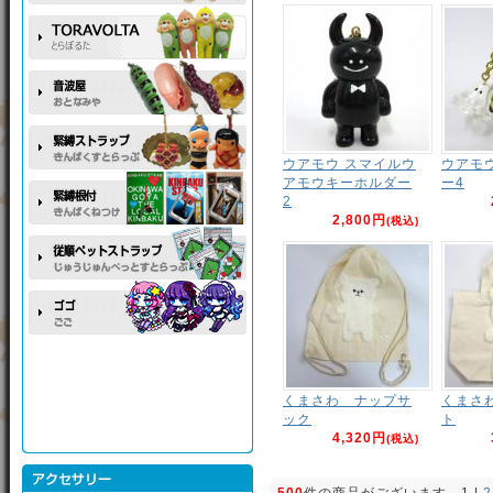
ウアモウ スマイルウ
ウアモ
アモウキーホルダー
ー4
2
2,800円
(税込)
くまさわ ナップサ
くまさ
ック
ト
4,320円
(税込)
500
件の商品がございます。
1
 | 
2