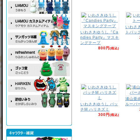
いわさ
いわさきゆうし『Ca
トバッ
ndies Party』マスキ
ングテープ
800円
(税込)
浦山亜
いわさきゆうし バッ
ルーパー
チM ハリネズミ
300円
(税込)