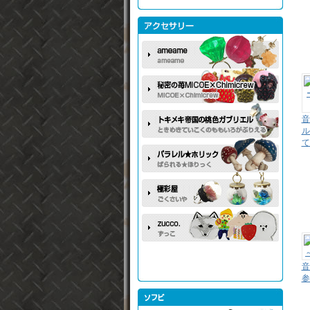
音
ル
て
音
参