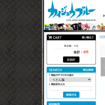
HO
商品数：0点
合計：
0円