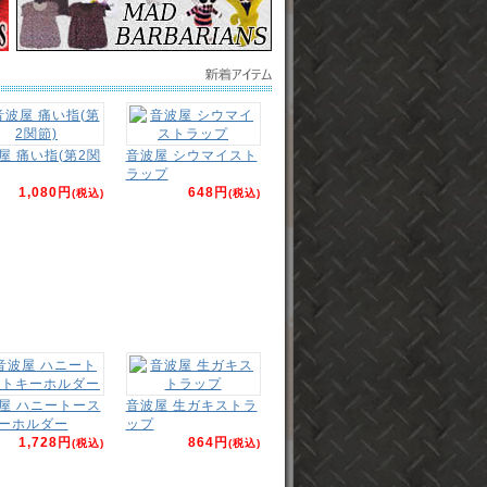
屋 痛い指(第2関
音波屋 シウマイスト
ラップ
1,080円
648円
(税込)
(税込)
屋 ハニートース
音波屋 生ガキストラ
ーホルダー
ップ
1,728円
864円
(税込)
(税込)