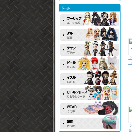
ウ
白
ウ
白