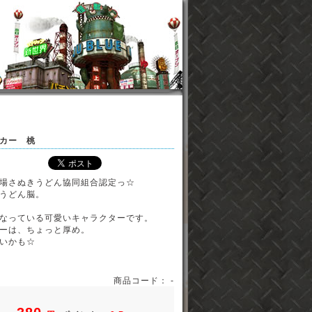
カー 桃
場さぬきうどん協同組合認定っ☆
うどん脳。
なっている可愛いキャラクターです。
ーは、ちょっと厚め。
いかも☆
商品コード： -