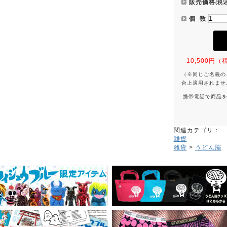
販売価格
(税込
個 数
10,500
（※同じご名義の
合上適用されませ
携帯電話で商品
関連カテゴリ：
雑貨
雑貨
>
うどん脳