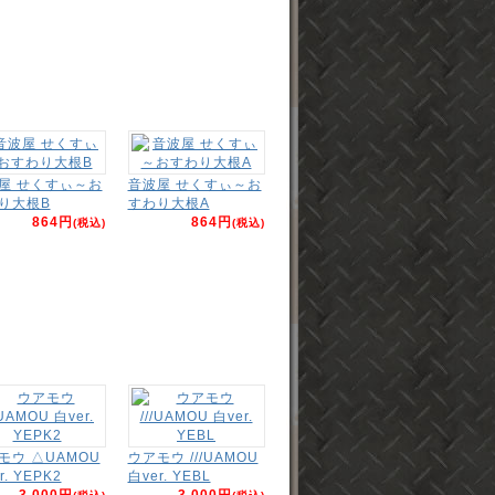
屋 せくすぃ～お
音波屋 せくすぃ～お
り大根B
すわり大根A
864円
864円
(税込)
(税込)
モウ △UAMOU
ウアモウ ///UAMOU
r. YEPK2
白ver. YEBL
3,000円
3,000円