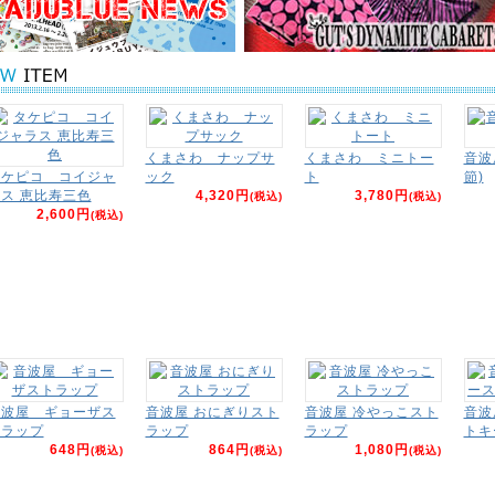
くまさわ ナップサ
くまさわ ミニトー
音波
タケピコ コイジャ
ック
ト
節)
ス 恵比寿三色
4,320円
3,780円
(税込)
(税込)
2,600円
(税込)
音波屋 ギョーザス
音波屋 おにぎりスト
音波屋 冷やっこスト
音波
トラップ
ラップ
ラップ
トキ
648円
864円
1,080円
(税込)
(税込)
(税込)