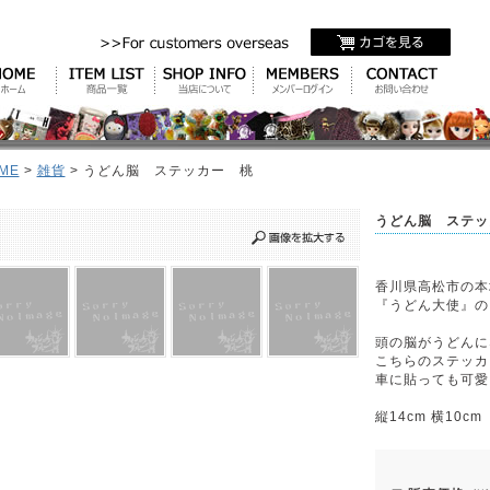
ME
>
雑貨
> うどん脳 ステッカー 桃
うどん脳 ステッ
香川県高松市の本
『うどん大使』の
頭の脳がうどんに
こちらのステッカ
車に貼っても可愛
縦14cm 横10cm