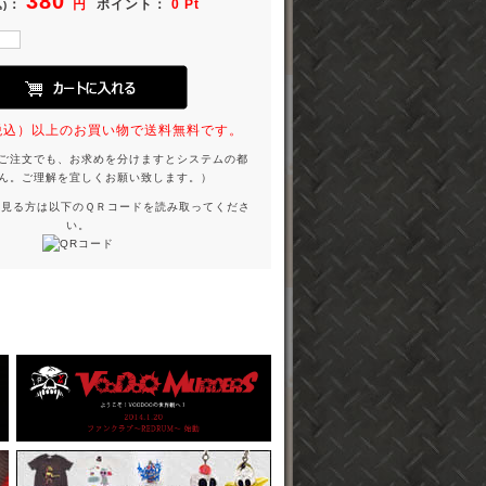
380
：
円
ポイント：
0 Pt
)
円（税込）以上のお買い物で送料無料です。
ご注文でも、お求めを分けますとシステムの都
ん。ご理解を宜しくお願い致します。）
を見る方は以下のＱＲコードを読み取ってくださ
い。