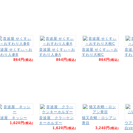
波屋 せくすぃ～お
音波屋 せくすぃ～お
音波屋 せくすぃ～お
音波
わり人参B
すわり人参A
すわり大根C
すわ
864円
864円
864円
(税込)
(税込)
(税込)
音波屋 ネッシー
音波屋 クラ―ケン
猫又衣蛸・ロシアン
1,620円
キーホルダー
青目
ウア
(税込)
1,620円
3,240円
白ve
(税込)
(税込)