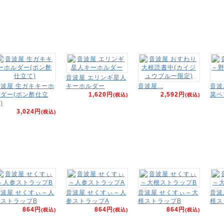
音波屋 エリンギ星人
波屋 生ガキキーホ
キーホルダー
音波屋...
音波
ダー(ポン酢仕立
1,620円
2,592円
菜ペ
(税込)
(税込)
)
3,024円
(税込)
波屋 せくすぃ～人
音波屋 せくすぃ～人
音波屋 せくすぃ～大
音波
ストラップB
参ストラップA
根ストラップB
根ス
864円
864円
864円
(税込)
(税込)
(税込)