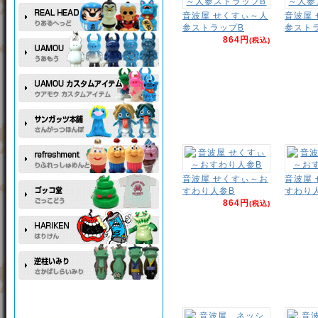
音波屋 せくすぃ～人
音波屋
参ストラップB
参スト
864円
(税込)
音波屋 せくすぃ～お
音波屋
すわり人参B
すわり
864円
(税込)