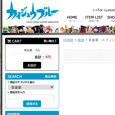
HOME
>
雑貨
> 音波屋 スフィ
商品数：0点
合計：
0円