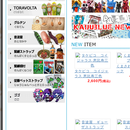
くまさ
タケピコ コイジャ
ック
ラス 恵比寿三色
2,600円
(税込)