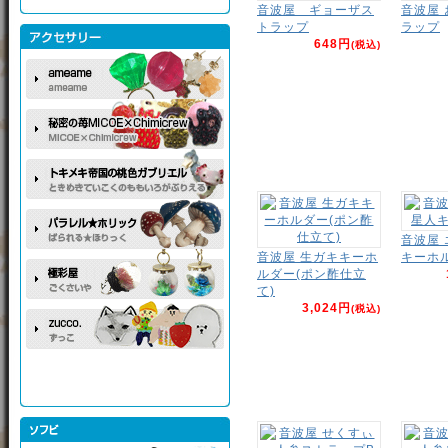
音波屋 ギョーザス
音波屋
トラップ
ラップ
648円
(税込)
音波屋
音波屋 生ガキキーホ
キーホ
ルダー(ポン酢仕立
て)
3,024円
(税込)