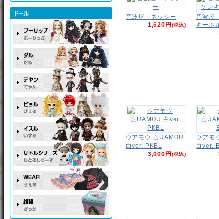
音波屋 ネッシー
音波屋
1,620円
キーホ
(税込)
ウアモウ △UAMOU
ウアモウ
白ver. PKBL
白ver. 
3,000円
(税込)