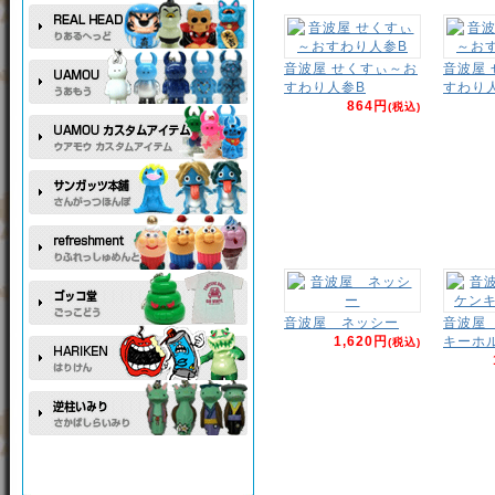
音波屋 せくすぃ～お
音波屋
すわり人参B
すわり
864円
(税込)
音波屋 ネッシー
音波屋
1,620円
キーホ
(税込)