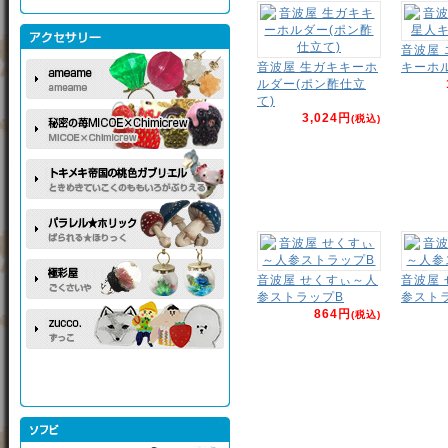
音波屋
音波屋 生ガキキーホ
キーホ
ルダー(ポン酢仕立
て)
3,024円
(税込)
音波屋 せくすぃ～人
音波屋
参ストラップB
参スト
864円
(税込)