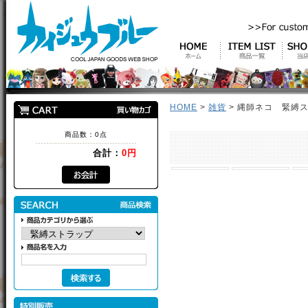
HOME
>
雑貨
> 縄師ネコ 緊縛
商品数：0点
合計：
0円