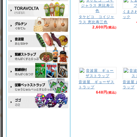
くまさ
タケピコ コイジャ
ック
ラス 恵比寿三色
2,600円
(税込)
音波屋 ギョーザス
音波屋
トラップ
ラップ
648円
(税込)