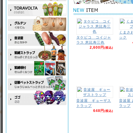
くまさ
タケピコ コイジャ
ック
ラス 恵比寿三色
2,600円
(税込)
音波屋 ギョーザス
音波屋
トラップ
ラップ
648円
(税込)