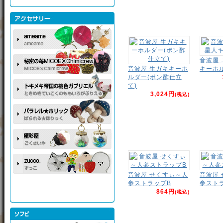
音波屋
音波屋 生ガキキーホ
キーホ
ルダー(ポン酢仕立
て)
3,024円
(税込)
音波屋 せくすぃ～人
音波屋
参ストラップB
参スト
864円
(税込)