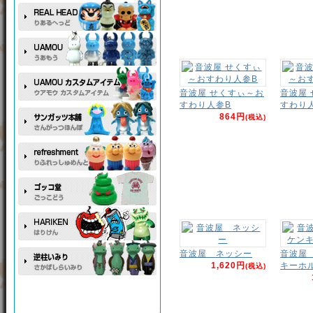
音波屋 せくすぃ～お
音波屋
すわり人参B
すわり
864円
(税込)
音波屋 ネッシー
音波屋
1,620円
キーホ
(税込)