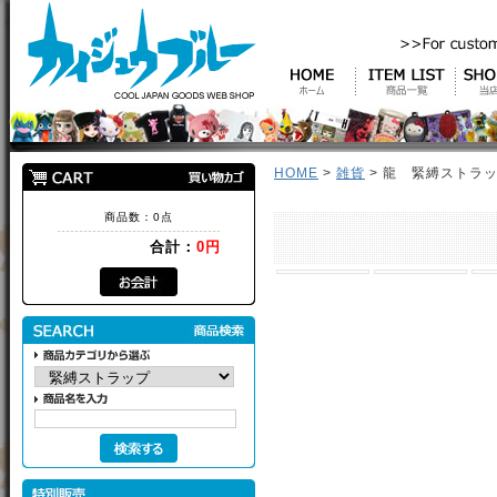
HOME
>
雑貨
> 龍 緊縛ストラ
商品数：0点
合計：
0円