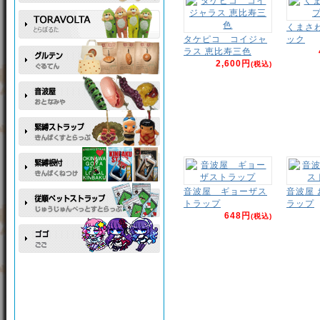
くまさ
タケピコ コイジャ
ック
ラス 恵比寿三色
2,600円
(税込)
音波屋 ギョーザス
音波屋
トラップ
ラップ
648円
(税込)