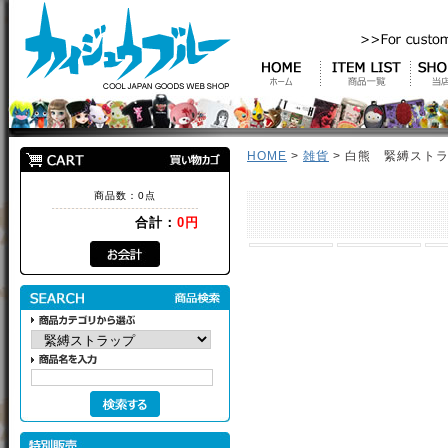
HOME
>
雑貨
> 白熊 緊縛スト
商品数：0点
合計：
0円