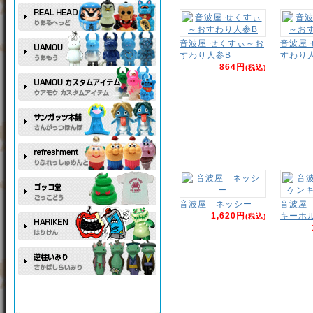
音波屋 せくすぃ～お
音波屋
すわり人参B
すわり
864円
(税込)
音波屋 ネッシー
音波屋
1,620円
キーホ
(税込)