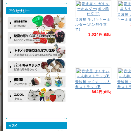
音波屋
音波屋 生ガキキーホ
キーホ
ルダー(ポン酢仕立
て)
3,024円
(税込)
音波屋 せくすぃ～人
音波屋
参ストラップB
参スト
864円
(税込)