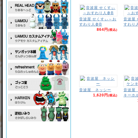
音波屋 せくすぃ～お
音波屋
すわり人参B
すわり
864円
(税込)
音波屋 ネッシー
音波屋
1,620円
キーホ
(税込)