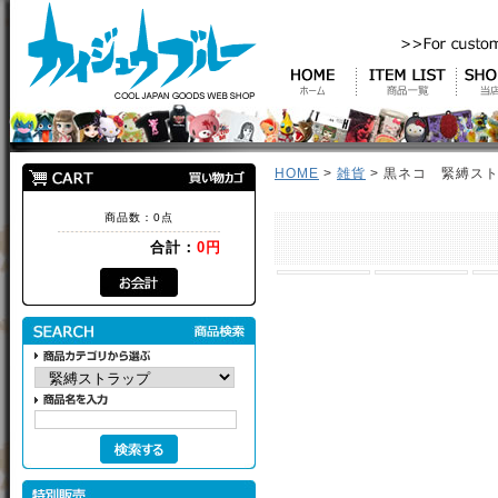
HOME
>
雑貨
> 黒ネコ 緊縛ス
商品数：0点
合計：
0円