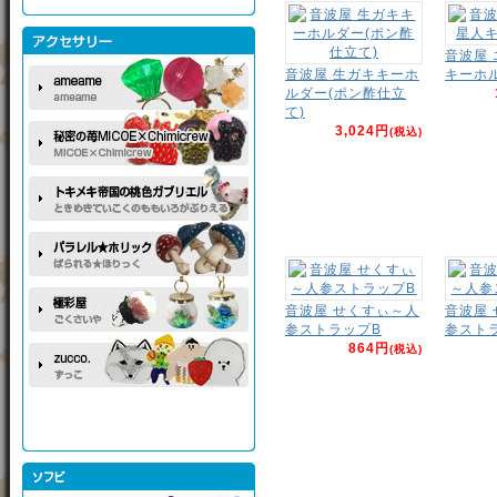
音波屋
音波屋 生ガキキーホ
キーホ
ルダー(ポン酢仕立
て)
3,024円
(税込)
音波屋 せくすぃ～人
音波屋
参ストラップB
参スト
864円
(税込)