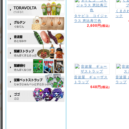
くまさ
タケピコ コイジャ
ック
ラス 恵比寿三色
2,600円
(税込)
音波屋 ギョーザス
音波屋
トラップ
ラップ
648円
(税込)