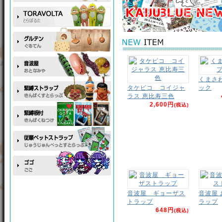
くまさ
タケピコ コイジャ
ック
ラス 恵比寿三色
2,600円
(税込)
音波屋 ギョーザス
音波屋
トラップ
ラップ
648円
(税込)