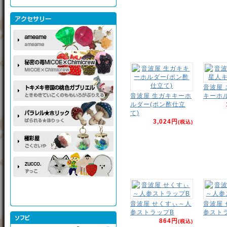
音波屋
音波屋 生ガキキーホ
キーホ
ルダー(ポン酢仕立
て)
3,024円
(税込)
音波屋 せくすぃ～人
音波屋
参ストラップB
参スト
864円
(税込)