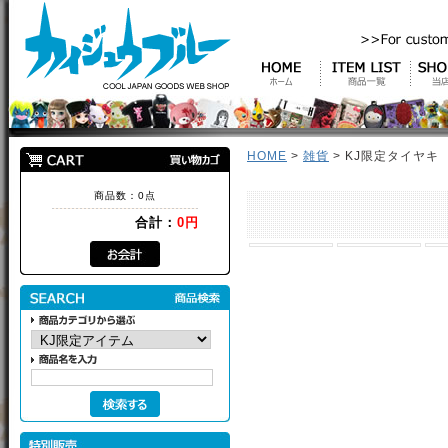
HOME
>
雑貨
> KJ限定タイヤキ
商品数：0点
合計：
0円