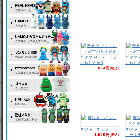
音波屋 せくすぃ～お
音波屋
すわり人参B
すわり
864円
(税込)
音波屋 ネッシー
音波屋
1,620円
キーホ
(税込)