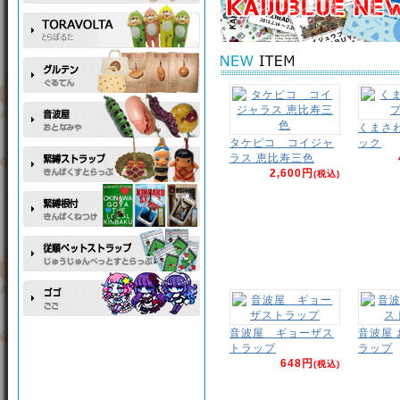
くまさ
タケピコ コイジャ
ック
ラス 恵比寿三色
2,600円
(税込)
音波屋 ギョーザス
音波屋
トラップ
ラップ
648円
(税込)