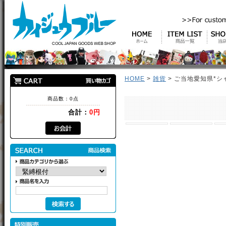
HOME
>
雑貨
> ご当地愛知県*シ
商品数：0点
合計：
0円