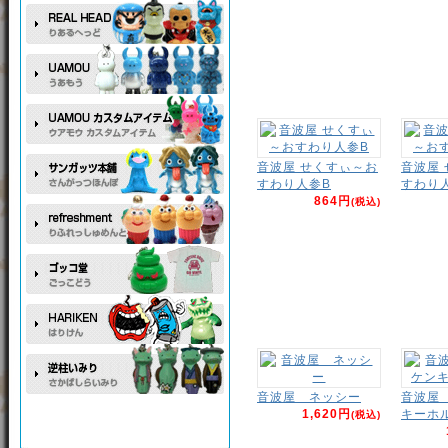
音波屋 せくすぃ～お
音波屋
すわり人参B
すわり
864円
(税込)
音波屋 ネッシー
音波屋
1,620円
キーホ
(税込)