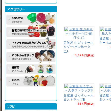
音波屋
音波屋 生ガキキーホ
キーホ
ルダー(ポン酢仕立
て)
3,024円
(税込)
音波屋 せくすぃ～人
音波屋
参ストラップB
参スト
864円
(税込)