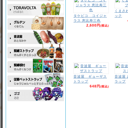
くまさ
タケピコ コイジャ
ック
ラス 恵比寿三色
2,600円
(税込)
音波屋 ギョーザス
音波屋
トラップ
ラップ
648円
(税込)