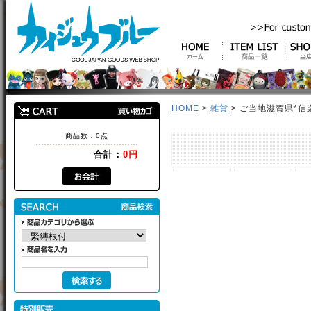
HOME
>
雑貨
> ご当地滋賀県*
商品数：0点
合計：
0円