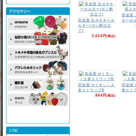
音波屋
音波屋 生ガキキーホ
キーホ
ルダー(ポン酢仕立
て)
3,024円
(税込)
音波屋 せくすぃ～人
音波屋
参ストラップB
参スト
864円
(税込)