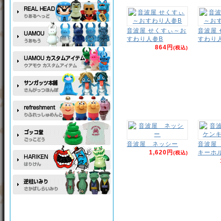
音波屋 せくすぃ～お
音波屋
すわり人参B
すわり
864円
(税込)
音波屋 ネッシー
音波屋
1,620円
キーホ
(税込)