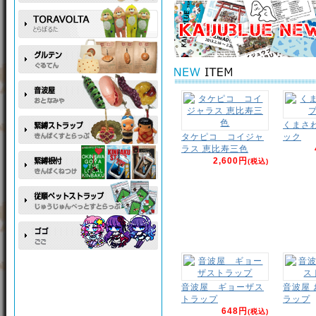
くまさ
タケピコ コイジャ
ック
ラス 恵比寿三色
2,600円
(税込)
音波屋 ギョーザス
音波屋
トラップ
ラップ
648円
(税込)