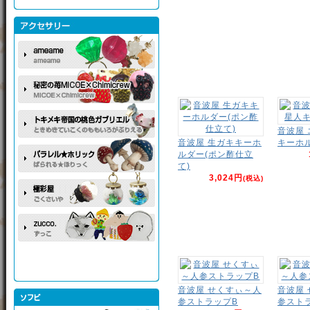
音波屋
音波屋 生ガキキーホ
キーホ
ルダー(ポン酢仕立
て)
3,024円
(税込)
音波屋 せくすぃ～人
音波屋
参ストラップB
参スト