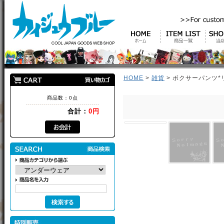
HOME
>
雑貨
> ボクサーパンツ*リボ
商品数：0点
合計：
0円