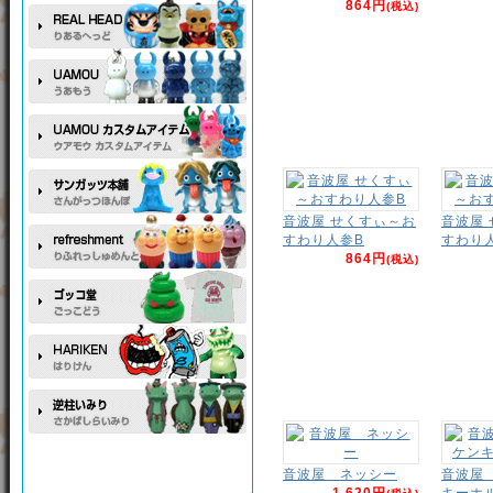
864円
(税込)
音波屋 せくすぃ～お
音波屋
すわり人参B
すわり
864円
(税込)
音波屋 ネッシー
音波屋
1,620円
キーホ