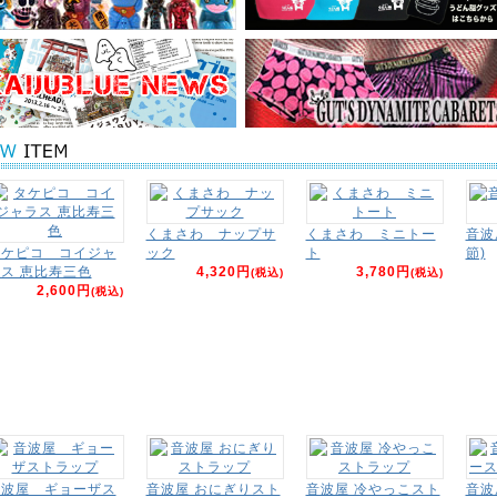
くまさわ ナップサ
くまさわ ミニトー
音波
タケピコ コイジャ
ック
ト
節)
ス 恵比寿三色
4,320円
3,780円
(税込)
(税込)
2,600円
(税込)
音波屋 ギョーザス
音波屋 おにぎりスト
音波屋 冷やっこスト
音波