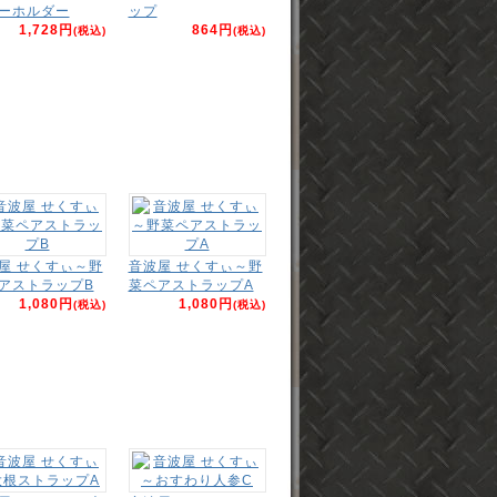
ーホルダー
ップ
1,728円
864円
(税込)
(税込)
屋 せくすぃ～野
音波屋 せくすぃ～野
アストラップB
菜ペアストラップA
1,080円
1,080円
(税込)
(税込)