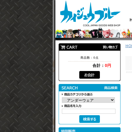
HO
商品数：0点
合計：
0円