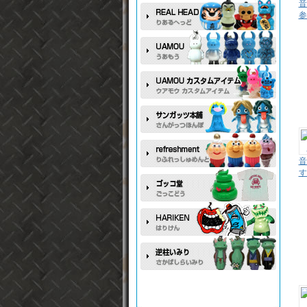
音
参
音
す