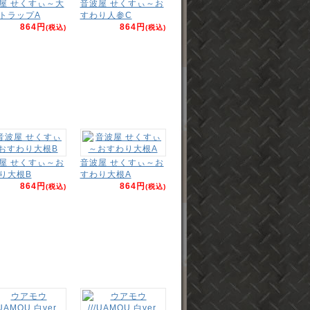
屋 せくすぃ～大
音波屋 せくすぃ～お
トラップA
すわり人参C
864円
864円
(税込)
(税込)
屋 せくすぃ～お
音波屋 せくすぃ～お
り大根B
すわり大根A
864円
864円
(税込)
(税込)