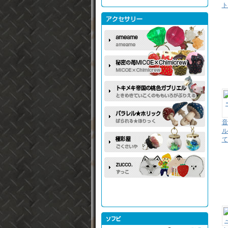
音
ル
て