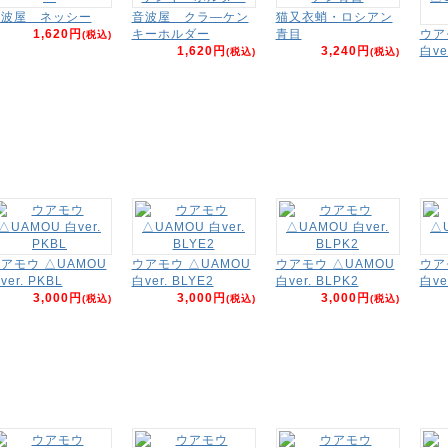
音波屋 ネッシー
音波屋 クラ―ケン
猫又衣蛸・ロシアン
1,620円
キーホルダー
青目
ウア
(税込)
1,620円
3,240円
白ve
(税込)
(税込)
アモウ △UAMOU
ウアモウ △UAMOU
ウアモウ △UAMOU
ウア
ver. PKBL
白ver. BLYE2
白ver. BLPK2
白ve
3,000円
3,000円
3,000円
(税込)
(税込)
(税込)