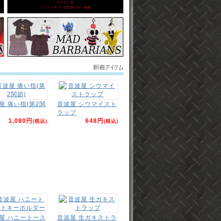
屋 痛い指(第2関
音波屋 シウマイスト
ラップ
1,080円
648円
(税込)
(税込)
屋 ハニートース
音波屋 生ガキストラ