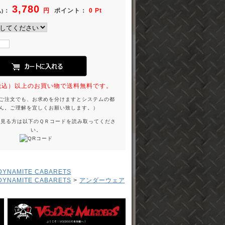
3,780
：
円
ポイント：
0 Pt
)
円（税込）以上のお買い物で送料無料です。
ご注文でも、お求めを分けますとシステムの都
ん。ご理解を宜しくお願い致します。）
を見る方は以下のＱＲコードを読み取ってくださ
い。
 DYNAMITE CABARETS
 DYNAMITE CABARETS
>