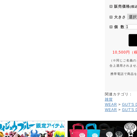
販売価格
(税込
大きさ
個 数
10,500
（※同じご名義の
合上適用されませ
携帯電話で商品
関連カテゴリ：
雑貨
WEAR
>
GUT'S
WEAR
>
GUT'S