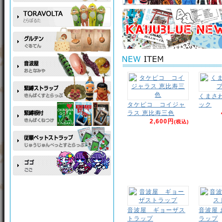
くまさ
タケピコ コイジャ
ック
ラス 恵比寿三色
2,600円
(税込)
音波屋 ギョーザス
音波屋
トラップ
ラップ