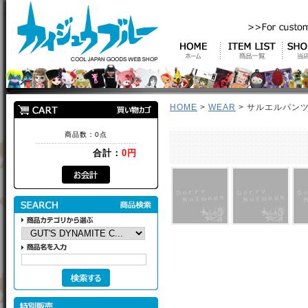
HOME
>
WEAR
> サルエルパンツ(
商品数：0点
合計：
0円