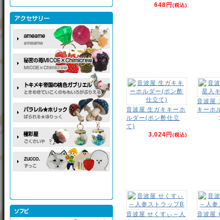
648円
(税込)
音波屋
音波屋 生ガキキーホ
キーホ
ルダー(ポン酢仕立
て)
3,024円
(税込)
音波屋 せくすぃ～人
音波屋