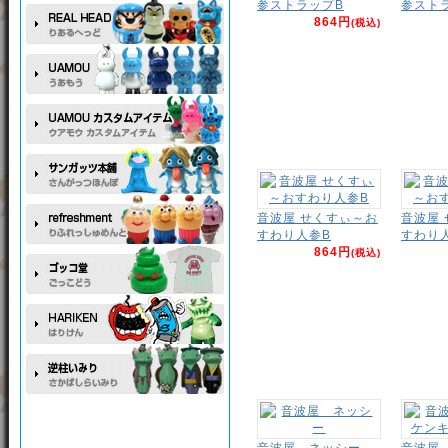
参ストラップB
参スト
864円
(税込)
音波屋 せくすぃ～お
音波屋
すわり人参B
すわり
864円
(税込)
音波屋 ネッシー
音波屋