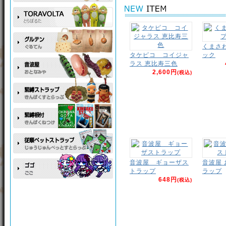
くまさ
タケピコ コイジャ
ック
ラス 恵比寿三色
2,600円
(税込)
音波屋 ギョーザス
音波屋
トラップ
ラップ
648円
(税込)