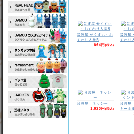
音波屋 せくすぃ～お
音波屋
すわり人参B
すわり
864円
(税込)
音波屋 ネッシー
音波屋
1,620円
キーホ
(税込)