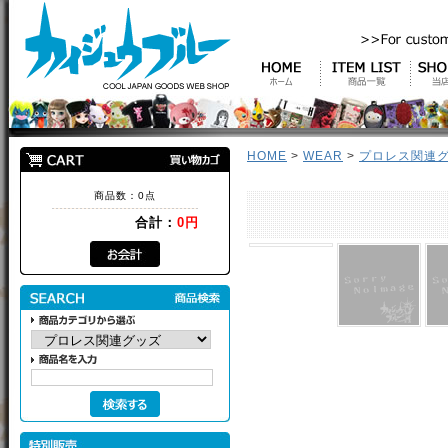
HOME
>
WEAR
>
プロレス関連
商品数：0点
合計：
0円