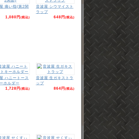
屋 痛い指(第2関
音波屋 シウマイスト
ラップ
1,080円
648円
(税込)
(税込)
屋 ハニートース
音波屋 生ガキストラ
ーホルダー
ップ
1,728円
864円
(税込)
(税込)