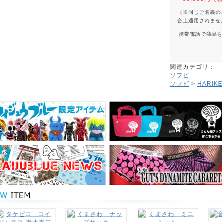
（※同じご名義の
合上適用されませ
携帯電話で商品
関連カテゴリ：
ソフビ
ソフビ
>
HARIK