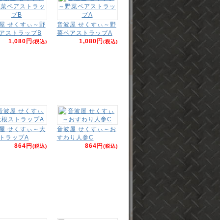
屋 せくすぃ～野
音波屋 せくすぃ～野
アストラップB
菜ペアストラップA
1,080円
1,080円
(税込)
(税込)
屋 せくすぃ～大
音波屋 せくすぃ～お
トラップA
すわり人参C
864円
864円
(税込)
(税込)