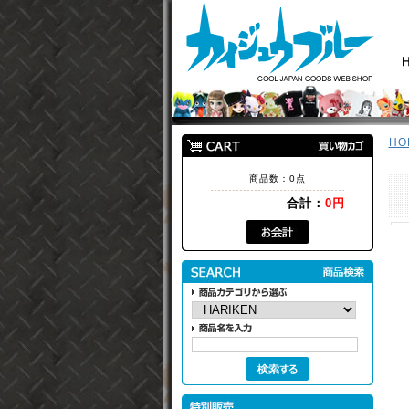
HO
商品数：0点
合計：
0円