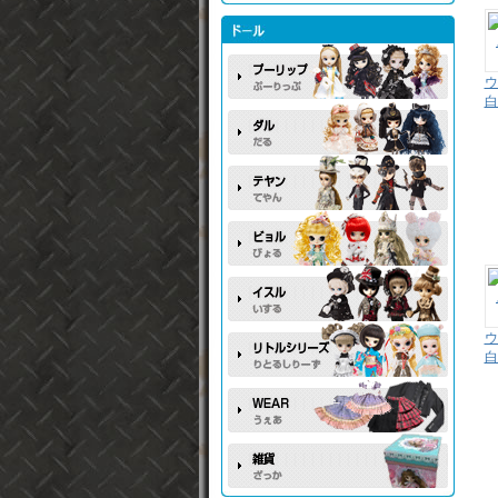
ウ
白
ウ
白