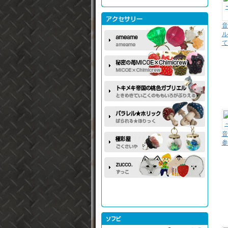
音
ル
て
音
参