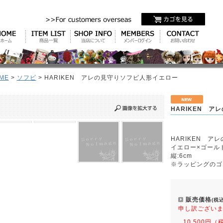
ME
>
ソフビ
> HARIKEN アレの見守りソフビ人形イエロー
HARIKEN 
HARIKEN ア
イエロー×ゴール
縦:6cm
※ラッピングのゴ
販売価格
(税込
申し訳ござい
10,500