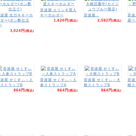
音波屋 エリンギ星人
波屋 生ガキキーホ
キーホルダー
音波屋...
音波
ダー(ポン酢仕立
1,620円
2,592円
菜ペ
(税込)
(税込)
)
3,024円
(税込)
波屋 せくすぃ～人
音波屋 せくすぃ～人
音波屋 せくすぃ～大
音波
ストラップB
参ストラップA
根ストラップB
根ス
864円
864円
864円
(税込)
(税込)
(税込)