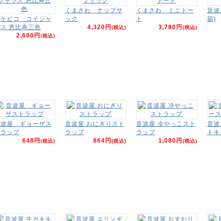
くまさわ ナップサ
くまさわ ミニトー
音波
タケピコ コイジャ
ック
ト
節)
ス 恵比寿三色
4,320円
3,780円
(税込)
(税込)
2,600円
(税込)
音波屋 ギョーザス
音波屋 おにぎりスト
音波屋 冷やっこスト
音波
トラップ
ラップ
ラップ
トキ
648円
864円
1,080円
(税込)
(税込)
(税込)