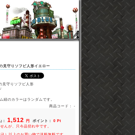
アレの見守りソフビ人形イエロー
レの見守りソフビ人形
ド
ム紐のカラーはランダムです。
商品コード： -
1,512
：
円
ポイント：
0 Pt
)
ませんが、只今品切れ中です。
円（税込）以上のお買い物で送料無料です。