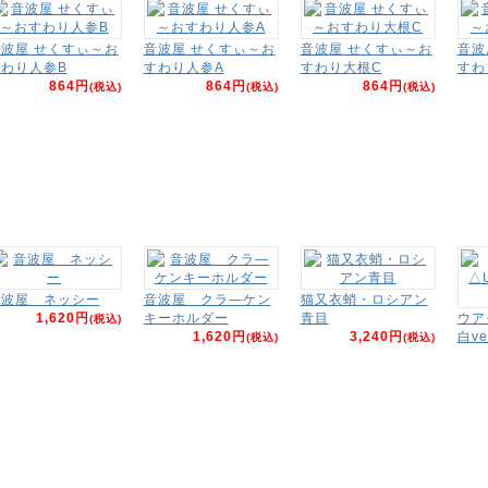
波屋 せくすぃ～お
音波屋 せくすぃ～お
音波屋 せくすぃ～お
音波
わり人参B
すわり人参A
すわり大根C
すわ
864円
864円
864円
(税込)
(税込)
(税込)
音波屋 ネッシー
音波屋 クラ―ケン
猫又衣蛸・ロシアン
1,620円
キーホルダー
青目
ウア
(税込)
1,620円
3,240円
白ve
(税込)
(税込)