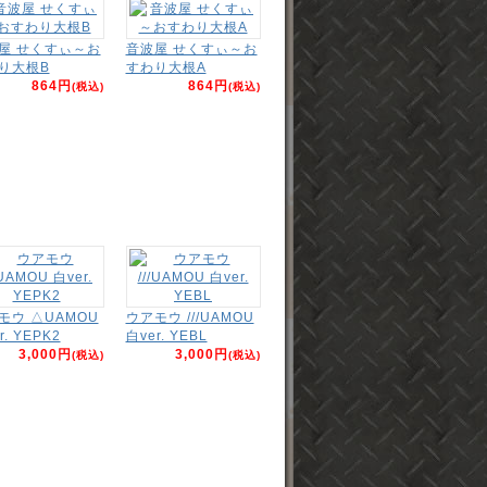
屋 せくすぃ～お
音波屋 せくすぃ～お
り大根B
すわり大根A
864円
864円
(税込)
(税込)
モウ △UAMOU
ウアモウ ///UAMOU
r. YEPK2
白ver. YEBL
3,000円
3,000円
(税込)
(税込)