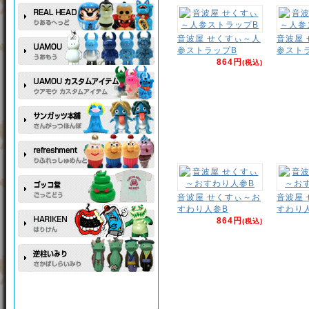
音波屋 せくすぃ～人
音波屋
参ストラップB
参スト
864円
(税込)
音波屋 せくすぃ～お
音波屋
すわり人参B
すわり
864円
(税込)