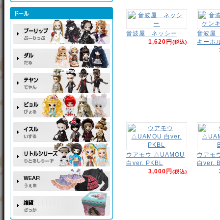
音波屋 ネッシー
音波屋
1,620円
キーホ
(税込)
ウアモウ △UAMOU
ウアモウ
白ver. PKBL
白ver. 
3,000円
(税込)