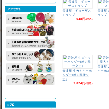
音波屋 ギョーザス
音波屋
トラップ
ラップ
648円
(税込)
音波屋
音波屋 生ガキキーホ
キーホ
ルダー(ポン酢仕立
て)
3,024円
(税込)