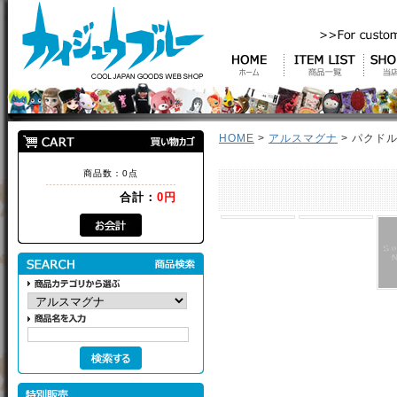
HOME
>
アルスマグナ
> パクド
商品数：0点
合計：
0円