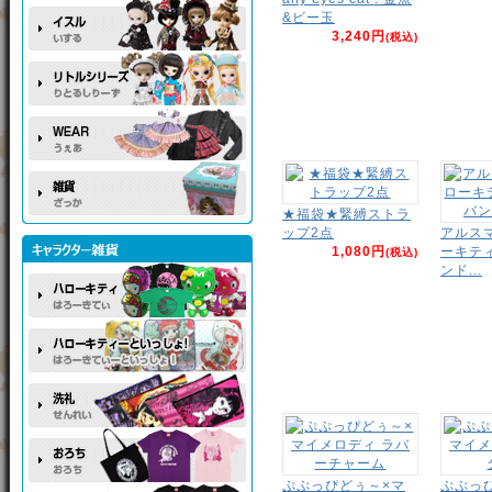
&ビー玉
3,240円
(税込)
★福袋★緊縛ストラ
ップ2点
アルス
1,080円
ーキテ
(税込)
ンド...
ぷぷっぴどぅ～×マ
ぷぷっ