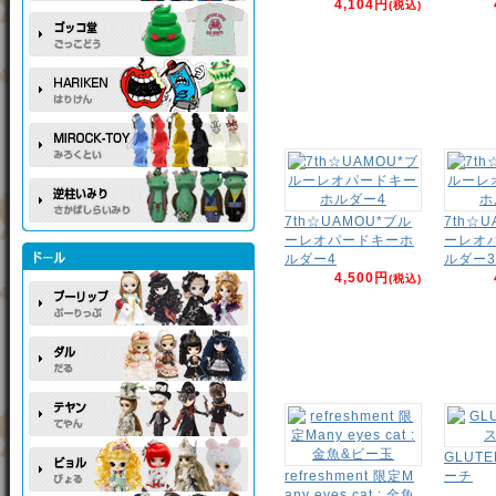
4,104円
(税込)
7th☆UAMOU*ブル
7th☆
ーレオパードキーホ
ーレオ
ルダー4
ルダー3
4,500円
(税込)
GLUT
refreshment 限定M
ーチ
any eyes cat : 金魚