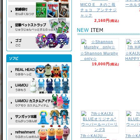
MICO E きのこ苺
ーホル
チョコ アンテナジ
ャック
2,160円
(税込)
☆Shannon Murphy
☆KAIJ
only☆
HAPP
19,000円
(税込)
7th☆KAIJU...
7th☆KA