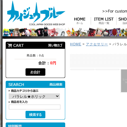
HOME
>
アクセサリー
> パラレ
商品数：0点
合計：
0円