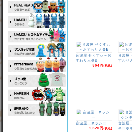
音波屋 せくすぃ～お
音波屋
すわり人参B
すわり
864円
(税込)
音波屋 ネッシー
音波屋
1,620円
キーホ
(税込)