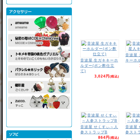
音波屋
音波屋 生ガキキーホ
キーホ
ルダー(ポン酢仕立
て)
3,024円
(税込)
音波屋 せくすぃ～人
音波屋
参ストラップB
参スト
864円
(税込)