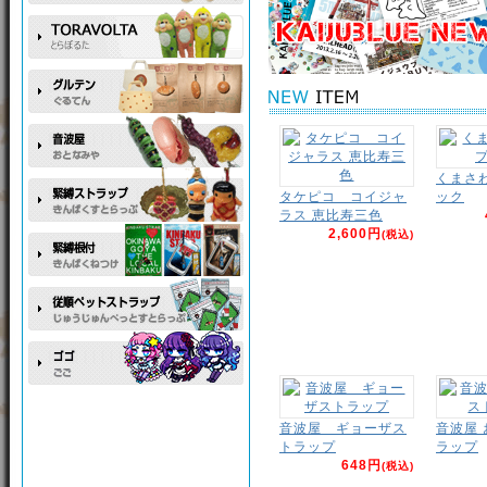
くまさ
タケピコ コイジャ
ック
ラス 恵比寿三色
2,600円
(税込)
音波屋 ギョーザス
音波屋
トラップ
ラップ
648円
(税込)