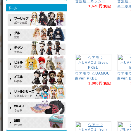
音波屋 ネッシー
音波屋
1,620円
キーホ
(税込)
ウアモウ △UAMOU
ウアモウ
白ver. PKBL
白ver. 
3,000円
(税込)