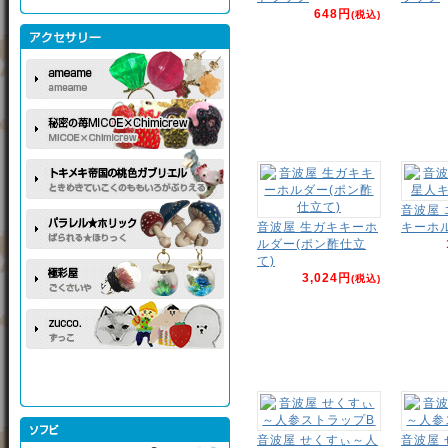
648円
(税込)
音波屋
音波屋 生ガキキーホ
キーホ
ルダー(ポン酢仕立
て)
3,024円
(税込)
音波屋 せくすぃ～人
音波屋