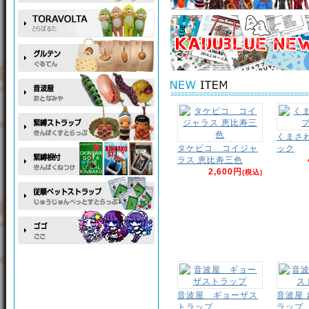
くまさ
タケピコ コイジャ
ック
ラス 恵比寿三色
2,600円
(税込)
音波屋 ギョーザス
音波屋
トラップ
ラップ