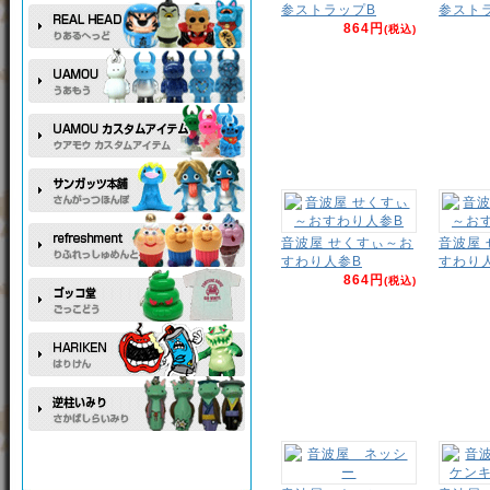
参ストラップB
参スト
864円
(税込)
音波屋 せくすぃ～お
音波屋
すわり人参B
すわり
864円
(税込)