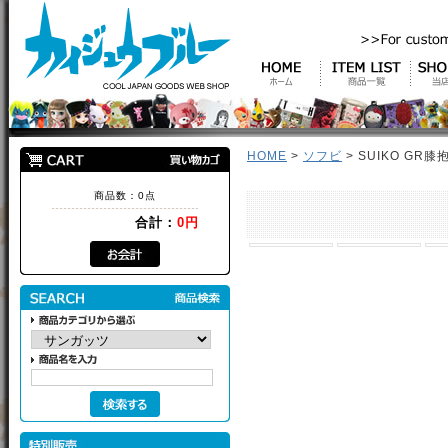
HOME
>
ソフビ
> SUIKO GR膝
商品数：0点
合計：
0円