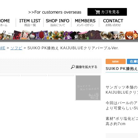
ME
>
ソフビ
> SUIKO PK膝抱え KAIJUBLUEクリアパープルVer.
SUIKO PK膝抱え
サンガッツ本舗の
KAIJUBLUEクリ
今回はパールのア
より可愛らしいS
素材*ポリ塩化ビ
高さ約7cm