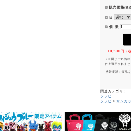
販売価格
(税込
目
個 数
10,500
（※同じご名義の
合上適用されませ
携帯電話で商品
関連カテゴリ：
ソフビ
ソフビ
>
サンガ