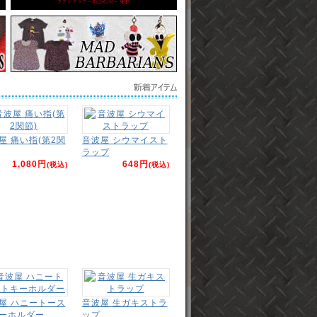
屋 痛い指(第2関
音波屋 シウマイスト
ラップ
1,080円
648円
(税込)
(税込)
屋 ハニートース
音波屋 生ガキストラ
ーホルダー
ップ