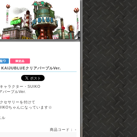
 KAIJUBLUEクリアパープルVer.
キャラクター・SUIKO
アパープルVer.
クセサリーを付けて
UIKOちゃんになっています☆
ニル
商品コード： -