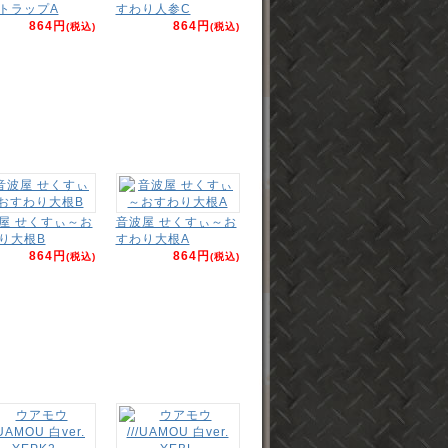
トラップA
すわり人参C
864円
864円
(税込)
(税込)
屋 せくすぃ～お
音波屋 せくすぃ～お
り大根B
すわり大根A
864円
864円
(税込)
(税込)