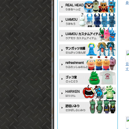
参
音
す