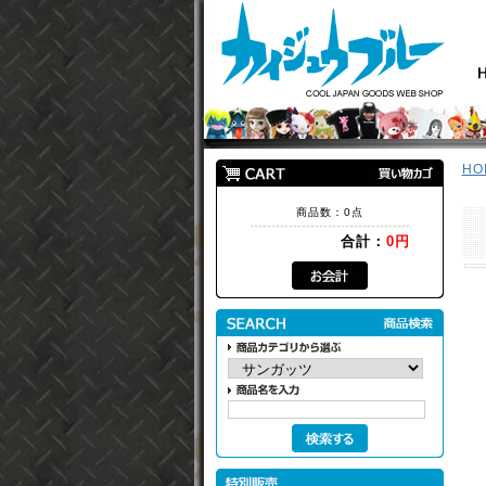
HO
商品数：0点
合計：
0円