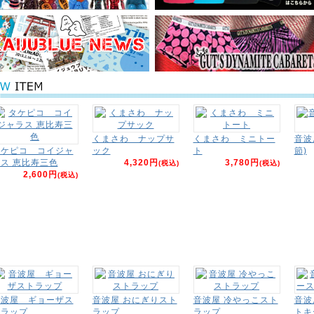
くまさわ ナップサ
くまさわ ミニトー
音波
タケピコ コイジャ
ック
ト
節)
ス 恵比寿三色
4,320円
3,780円
(税込)
(税込)
2,600円
(税込)
音波屋 ギョーザス
音波屋 おにぎりスト
音波屋 冷やっこスト
音波
トラップ
ラップ
ラップ
トキ