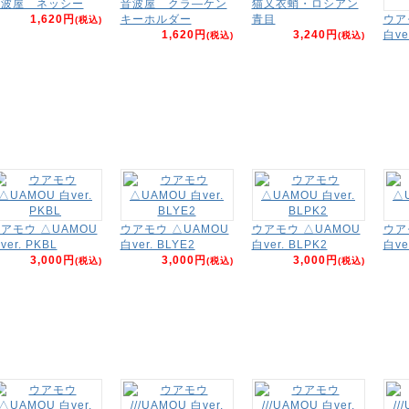
音波屋 ネッシー
音波屋 クラ―ケン
猫又衣蛸・ロシアン
1,620円
キーホルダー
青目
ウア
(税込)
1,620円
3,240円
白ve
(税込)
(税込)
アモウ △UAMOU
ウアモウ △UAMOU
ウアモウ △UAMOU
ウア
ver. PKBL
白ver. BLYE2
白ver. BLPK2
白ve
3,000円
3,000円
3,000円
(税込)
(税込)
(税込)