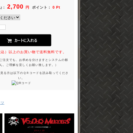
2,700
：
円
ポイント：
0 Pt
)
円（税込）以上のお買い物で送料無料です。
ご注文でも、お求めを分けますとシステムの都
ん。ご理解を宜しくお願い致します。）
を見る方は以下のＱＲコードを読み取ってくださ
い。
ッツ