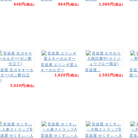
648円
864円
1,080円
(税込)
(税込)
(税込)
音波屋 エリンギ星人
波屋 生ガキキーホ
キーホルダー
音波屋...
音波
ダー(ポン酢仕立
1,620円
2,592円
菜ペ
(税込)
(税込)
)
3,024円
(税込)
波屋 せくすぃ～人
音波屋 せくすぃ～人
音波屋 せくすぃ～大
音波